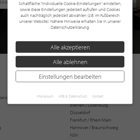
RBEN
Schaltfläche "Individuelle Cookie-Einstellungen" einstellen,
sowie diese Einstellungen jederzeit aufrufen und Cookies
auch nachträglich jederzeit abwählen (z.B. im Fußbereich
unserer Website). Nähere Hinweise erhalten Sie in unserer
Datenschutzerklärung.
Alle akzeptieren
Alle ablehnen
Einstellungen bearbeiten
Augsburg
Impressum
AGB & Datenschutz
Kontakt
 Brandenburg
Bochum
Bremen / Oldenburg
Düsseldorf
Frankfurt / Rhein-Main
g
Hannover / Braunschweig
Köln