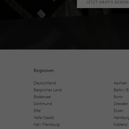
JETZT GRATIS BEWE
Regionen
Deutschland
Aachen
Bergisches Land
Berlin /
Bodensee
Bonn
Dortmund
Dresden
Eifel
Essen
Halle (Saale)
Hambur
Kiel / Flensburg
Koblenz