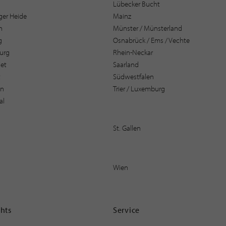
Lübecker Bucht
er Heide
Mainz
n
Münster / Münsterland
g
Osnabrück / Ems / Vechte
urg
Rhein-Neckar
et
Saarland
t
Südwestfalen
en
Trier / Luxemburg
al
St. Gallen
Wien
ghts
Service