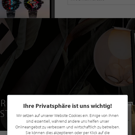
R EINE GRATIS
Ihre Privatsphäre ist uns wichtig!
 STILPUNKTE®
Wir setzen auf unserer Website Cookies ein. Einige von ihnen
sind essentiell, während andere uns helfen unser
Onlineangebot zu verbessern und wirtschaftlich zu betreiben.
Sie können dies akzeptieren oder per Klick auf die