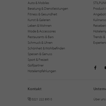
Auto & Mobiles
STILPUN
Beratung & Dienstleistungen
Product 
Fitness & Gesundheit
Angebot
Kunst & Galerien
Kulinari
Leben & Wohnen
Reiseber
Mode & Accessoires
Hotelem
Restaurants & Bars
Trends & 
Schmuck & Uhren
Experten
Schönheit & Wohlbefinden
Speisen & Genuss
Sport & Freizeit
Golfpartner
Hotelempfehlungen
STILPU
Kontakt
Unter
0221 222 895 0
Über uns