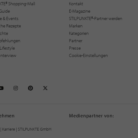
KTE® Shopping-Mall
Kontakt
Guide
E-Magazine
e & Events
STILPUNKTE®-Partner werden
sche Rezepte
Marken
ichte
Kategorien
pfehlungen
Partner
Lifestyle
Presse
interview
Cookie-Einstellungen
NKTE auf Facebook
STILPUNKTE auf Youtube
STILPUNKTE auf Instagram
STILPUNKTE auf Pinterest
STILPUNKTE auf X
nehmen
Medienpartner von:
|
Karriere
| STILPUNKTE GmbH