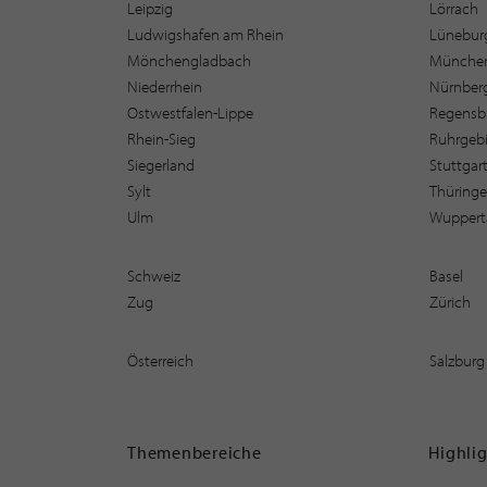
Leipzig
Lörrach
Ludwigshafen am Rhein
Lüneburg
Mönchengladbach
Münche
Niederrhein
Nürnber
Ostwestfalen-Lippe
Regensb
Rhein-Sieg
Ruhrgebi
Siegerland
Stuttgar
Sylt
Thüring
Ulm
Wuppert
Schweiz
Basel
Zug
Zürich
Österreich
Salzburg
Themenbereiche
Highli