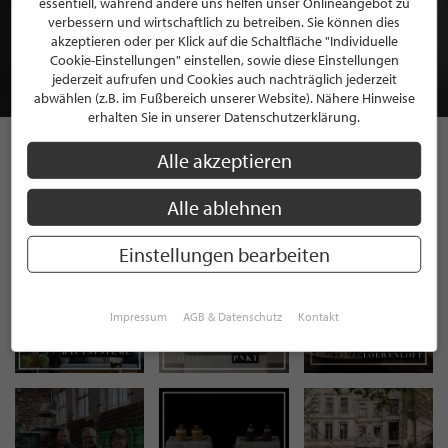
essentiell, während andere uns helfen unser Onlineangebot zu
MITGLIEDSCHAFT BEI STILPUNKTE®
verbessern und wirtschaftlich zu betreiben. Sie können dies
akzeptieren oder per Klick auf die Schaltfläche "Individuelle
Cookie-Einstellungen" einstellen, sowie diese Einstellungen
JETZT GRATIS BEWERBEN
jederzeit aufrufen und Cookies auch nachträglich jederzeit
abwählen (z.B. im Fußbereich unserer Website). Nähere Hinweise
erhalten Sie in unserer Datenschutzerklärung.
Alle akzeptieren
STILPUNKTE AUF
Alle ablehnen
INSTAGRAM
Einstellungen bearbeiten
Impressum
AGB & Datenschutz
Kontakt