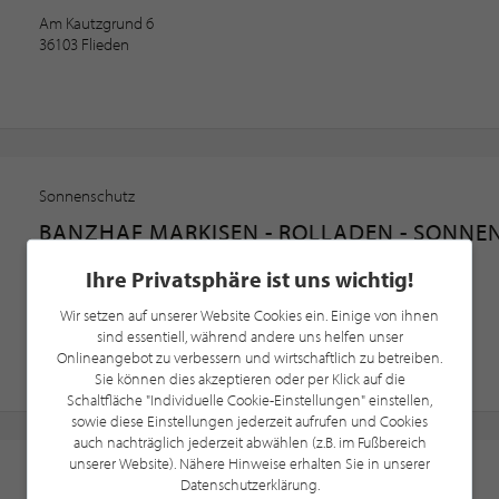
Am Kautzgrund 6
36103 Flieden
Sonnenschutz
BANZHAF MARKISEN - ROLLADEN - SONN
Rolllade · Sonnenschutz · Beschattungen
Ihre Privatsphäre ist uns wichtig!
Hanns-Martin-Schleyer-Straße 6
Wir setzen auf unserer Website Cookies ein. Einige von ihnen
41564 Kaarst
sind essentiell, während andere uns helfen unser
Onlineangebot zu verbessern und wirtschaftlich zu betreiben.
Sie können dies akzeptieren oder per Klick auf die
Schaltfläche "Individuelle Cookie-Einstellungen" einstellen,
sowie diese Einstellungen jederzeit aufrufen und Cookies
auch nachträglich jederzeit abwählen (z.B. im Fußbereich
unserer Website). Nähere Hinweise erhalten Sie in unserer
Sonnenschutz
Datenschutzerklärung.