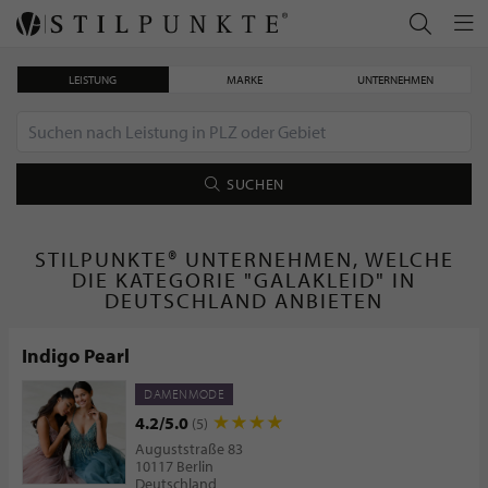
LEISTUNG
MARKE
UNTERNEHMEN
SUCHEN
STILPUNKTE® UNTERNEHMEN, WELCHE
DIE KATEGORIE "GALAKLEID" IN
DEUTSCHLAND ANBIETEN
Indigo Pearl
DAMENMODE
4.2/5.0
(5)
Auguststraße 83
10117 Berlin
Deutschland