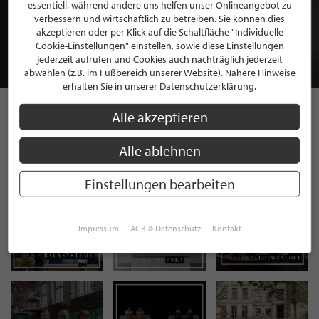
BEWERBEN SIE SICH FÜR EINE GRATIS
essentiell, während andere uns helfen unser Onlineangebot zu
MITGLIEDSCHAFT BEI STILPUNKTE®
verbessern und wirtschaftlich zu betreiben. Sie können dies
akzeptieren oder per Klick auf die Schaltfläche "Individuelle
Cookie-Einstellungen" einstellen, sowie diese Einstellungen
JETZT GRATIS BEWERBEN
jederzeit aufrufen und Cookies auch nachträglich jederzeit
abwählen (z.B. im Fußbereich unserer Website). Nähere Hinweise
erhalten Sie in unserer Datenschutzerklärung.
Alle akzeptieren
STILPUNKTE AUF
Alle ablehnen
INSTAGRAM
Einstellungen bearbeiten
Impressum
AGB & Datenschutz
Kontakt