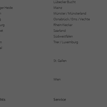
Lübecker Bucht
er Heide
Mainz
n
Münster / Münsterland
g
Osnabrück / Ems / Vechte
urg
Rhein-Neckar
et
Saarland
t
Südwestfalen
en
Trier / Luxemburg
al
St. Gallen
Wien
ghts
Service