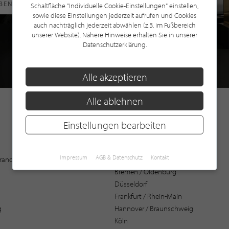
RBEN
Schaltfläche "Individuelle Cookie-Einstellungen" einstellen,
sowie diese Einstellungen jederzeit aufrufen und Cookies
auch nachträglich jederzeit abwählen (z.B. im Fußbereich
unserer Website). Nähere Hinweise erhalten Sie in unserer
Datenschutzerklärung.
Alle akzeptieren
Alle ablehnen
Einstellungen bearbeiten
Augsburg
Impressum
AGB & Datenschutz
Kontakt
 Brandenburg
Bochum
Bremen / Oldenburg
Düsseldorf
Frankfurt / Rhein-Main
g
Hannover / Braunschweig
Köln