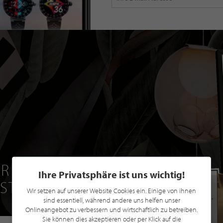
R EINE GRATIS
Ihre Privatsphäre ist uns wichtig!
 STILPUNKTE®
Wir setzen auf unserer Website Cookies ein. Einige von ihnen
sind essentiell, während andere uns helfen unser
Onlineangebot zu verbessern und wirtschaftlich zu betreiben.
Sie können dies akzeptieren oder per Klick auf die