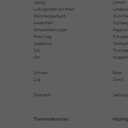
Leipzig
Lörrach
Ludwigshafen am Rhein
Lüneburg
Mönchengladbach
Münche
Niederrhein
Nürnber
Ostwestfalen-Lippe
Regensb
Rhein-Sieg
Ruhrgebi
Siegerland
Stuttgar
Sylt
Thüring
Ulm
Wuppert
Schweiz
Basel
Zug
Zürich
Österreich
Salzburg
Themenbereiche
Highli