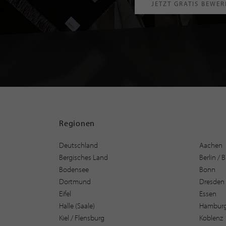
JETZT GRATIS BEWE
Regionen
Deutschland
Aachen
Bergisches Land
Berlin /
Bodensee
Bonn
Dortmund
Dresden
Eifel
Essen
Halle (Saale)
Hambur
Kiel / Flensburg
Koblenz