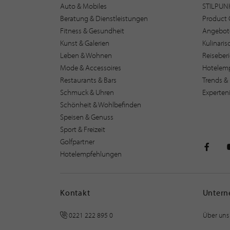
Auto & Mobiles
STILPUN
Beratung & Dienstleistungen
Product 
Fitness & Gesundheit
Angebot
Kunst & Galerien
Kulinari
Leben & Wohnen
Reiseber
Mode & Accessoires
Hotelem
Restaurants & Bars
Trends & 
Schmuck & Uhren
Experten
Schönheit & Wohlbefinden
Speisen & Genuss
Sport & Freizeit
Golfpartner
Hotelempfehlungen
STILPU
Kontakt
Unter
0221 222 895 0
Über uns