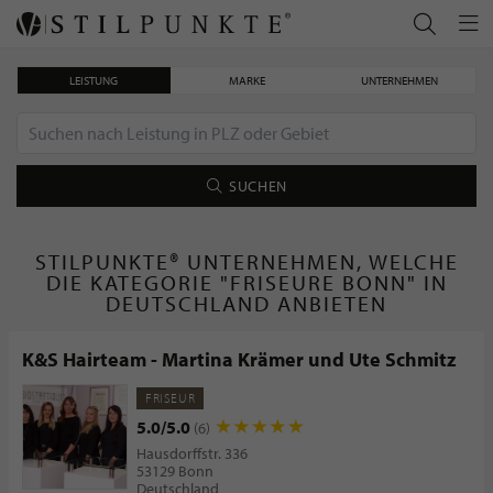
LEISTUNG
MARKE
UNTERNEHMEN
SUCHEN
STILPUNKTE® UNTERNEHMEN, WELCHE
DIE KATEGORIE "FRISEURE BONN" IN
DEUTSCHLAND ANBIETEN
K&S Hairteam - Martina Krämer und Ute Schmitz
FRISEUR
5.0/5.0
(6)
Hausdorffstr. 336
53129 Bonn
Deutschland