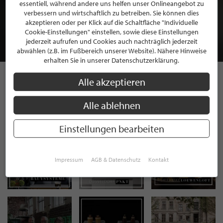
BEWERBEN SIE SICH FÜR EINE GRATIS
essentiell, während andere uns helfen unser Onlineangebot zu
MITGLIEDSCHAFT BEI STILPUNKTE®
verbessern und wirtschaftlich zu betreiben. Sie können dies
akzeptieren oder per Klick auf die Schaltfläche "Individuelle
Cookie-Einstellungen" einstellen, sowie diese Einstellungen
JETZT GRATIS BEWERBEN
jederzeit aufrufen und Cookies auch nachträglich jederzeit
abwählen (z.B. im Fußbereich unserer Website). Nähere Hinweise
erhalten Sie in unserer Datenschutzerklärung.
Alle akzeptieren
STILPUNKTE AUF
Alle ablehnen
INSTAGRAM
Einstellungen bearbeiten
Impressum
AGB & Datenschutz
Kontakt