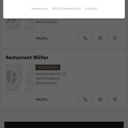
RESTAURANT
Impressum
AGB & Datenschutz
Kontakt
Grünstr. 22
40723 Hilden
Deutschland
PROFIL
Restaurant Müller
RESTAURANT
Handwerkerstr. 39
56070 Koblenz
Deutschland
PROFIL