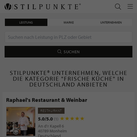
LEISTUNG
MARKE
UNTERNEHMEN
SUCHEN
STILPUNKTE® UNTERNEHMEN, WELCHE
DIE KATEGORIE "FRISCHE KÜCHE" IN
DEUTSCHLAND ANBIETEN
Raphael's Restaurant & Weinbar
RESTAURANT
5.0/5.0
(1)
An d'r Kapell 6
40789 Monheim
Deutschland