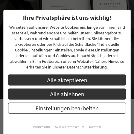
Ihre Privatsphäre ist uns wichtig!
Wir setzen auf unserer Website Cookies ein. Einige von ihnen sind
essentiell, während andere uns helfen unser Onlineangebot zu
verbessern und wirtschaftlich zu betreiben. Sie können dies
akzeptieren oder per Klick auf die Schaltfläche "Individuelle
Cookie-Einstellungen" einstellen, sowie diese Einstellungen
jederzeit aufrufen und Cookies auch nachträglich jederzeit
BEWERBEN SIE SICH FÜR EINE GRATIS
abwählen (z.B. im Fußbereich unserer Website). Nähere Hinweise
erhalten Sie in unserer Datenschutzerklärung.
MITGLIEDSCHAFT BEI STILPUNKTE®
Alle akzeptieren
JETZT GRATIS BEWERBEN
Alle ablehnen
Einstellungen bearbeiten
STILPUNKTE AUF
INSTAGRAM
Impressum
AGB & Datenschutz
Kontakt