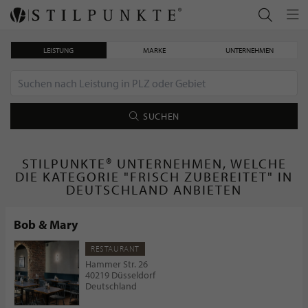
LEISTUNG
MARKE
UNTERNEHMEN
SUCHEN
STILPUNKTE® UNTERNEHMEN, WELCHE
DIE KATEGORIE "FRISCH ZUBEREITET" IN
DEUTSCHLAND ANBIETEN
Bob & Mary
RESTAURANT
Hammer Str. 26
40219 Düsseldorf
Deutschland