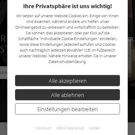
Ihre Privatsphäre ist uns wichtig!
Wir setzen auf unserer Website Cookies ein. Einige von ihnen
sind essentiell, während andere uns helfen unser
Onlineangebot zu verbessern und wirtschaftlich zu betreiben.
Sie können dies akzeptieren oder per Klick auf die
R EINE GRATIS
Schaltfläche "Individuelle Cookie-Einstellungen" einstellen,
sowie diese Einstellungen jederzeit aufrufen und Cookies
 STILPUNKTE®
auch nachträglich jederzeit abwählen (z.B. im Fußbereich
unserer Website). Nähere Hinweise erhalten Sie in unserer
Datenschutzerklärung.
RBEN
Alle akzeptieren
Alle ablehnen
Einstellungen bearbeiten
Impressum
AGB & Datenschutz
Kontakt