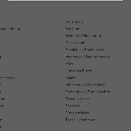
Augsburg
 Brandenburg
Bochum
Bremen / Oldenburg
Düsseldorf
Frankfurt / Rhein-Main
g
Hannover / Braunschweig
Köln
Lübecker Bucht
er Heide
Mainz
n
Münster / Münsterland
g
Osnabrück / Ems / Vechte
urg
Rhein-Neckar
et
Saarland
t
Südwestfalen
en
Trier / Luxemburg
al