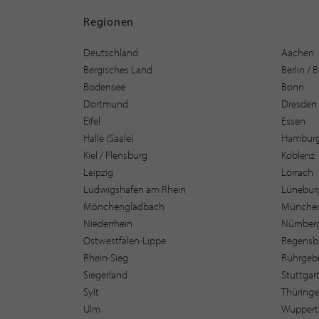
Regionen
Deutschland
Aachen
Bergisches Land
Berlin /
Bodensee
Bonn
Dortmund
Dresden
Eifel
Essen
Halle (Saale)
Hambur
Kiel / Flensburg
Koblenz
Leipzig
Lörrach
Ludwigshafen am Rhein
Lüneburg
Mönchengladbach
Münche
Niederrhein
Nürnber
Ostwestfalen-Lippe
Regensb
Rhein-Sieg
Ruhrgebi
Siegerland
Stuttgar
Sylt
Thüring
Ulm
Wuppert