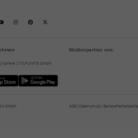
NKTE auf Facebook
STILPUNKTE auf Youtube
STILPUNKTE auf Instagram
STILPUNKTE auf Pinterest
STILPUNKTE auf X
nehmen
Medienpartner von:
|
Karriere
| STILPUNKTE GmbH
IEN GmbH
AGB
|
Datenschutz
|
Barrierefreiheitserk