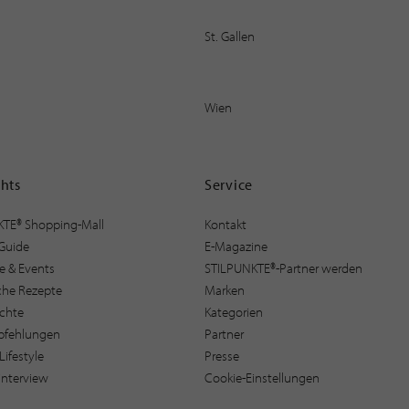
St. Gallen
Wien
ghts
Service
KTE® Shopping-Mall
Kontakt
Guide
E-Magazine
e & Events
STILPUNKTE®-Partner werden
sche Rezepte
Marken
ichte
Kategorien
pfehlungen
Partner
Lifestyle
Presse
interview
Cookie-Einstellungen