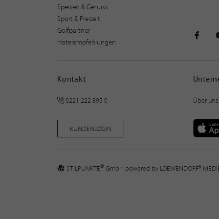
Speisen & Genuss
Sport & Freizeit
Golfpartner
Hotelempfehlungen
STILPU
Kontakt
Unter
0221 222 895 0
Über uns
KUNDENLOGIN
®
STILPUNKTE
GmbH powered by
LOEWENDORF® MED