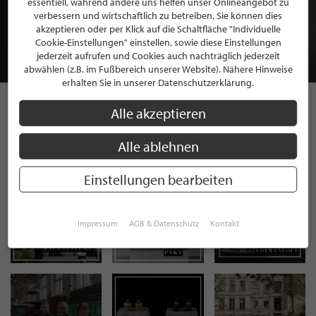
essentiell, während andere uns helfen unser Onlineangebot zu
MITGLIEDSCHAFT BEI STILPUNKTE®
verbessern und wirtschaftlich zu betreiben. Sie können dies
akzeptieren oder per Klick auf die Schaltfläche "Individuelle
Cookie-Einstellungen" einstellen, sowie diese Einstellungen
JETZT GRATIS BEWERBEN
jederzeit aufrufen und Cookies auch nachträglich jederzeit
abwählen (z.B. im Fußbereich unserer Website). Nähere Hinweise
erhalten Sie in unserer Datenschutzerklärung.
Alle akzeptieren
STILPUNKTE AUF
Alle ablehnen
INSTAGRAM
Einstellungen bearbeiten
Impressum
AGB & Datenschutz
Kontakt