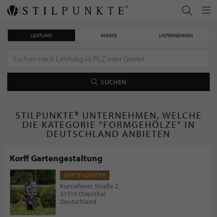
LEISTUNG
MARKE
UNTERNEHMEN
SUCHEN
STILPUNKTE® UNTERNEHMEN, WELCHE
DIE KATEGORIE "FORMGEHÖLZE" IN
DEUTSCHLAND ANBIETEN
Korff Gartengestaltung
GARTENCENTER
Kursiefener Straße 2
51519 Odenthal
Deutschland