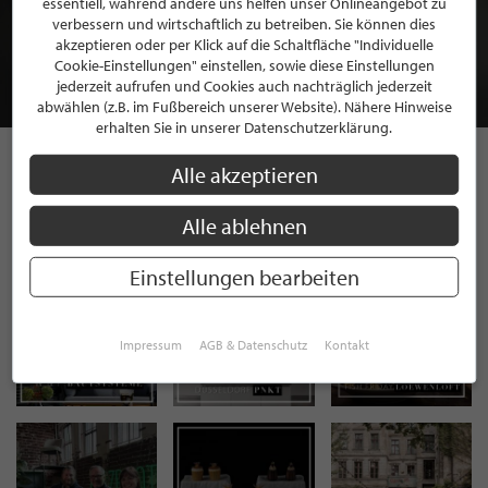
essentiell, während andere uns helfen unser Onlineangebot zu
MITGLIEDSCHAFT BEI STILPUNKTE®
verbessern und wirtschaftlich zu betreiben. Sie können dies
akzeptieren oder per Klick auf die Schaltfläche "Individuelle
Cookie-Einstellungen" einstellen, sowie diese Einstellungen
JETZT GRATIS BEWERBEN
jederzeit aufrufen und Cookies auch nachträglich jederzeit
abwählen (z.B. im Fußbereich unserer Website). Nähere Hinweise
erhalten Sie in unserer Datenschutzerklärung.
Alle akzeptieren
STILPUNKTE AUF
Alle ablehnen
INSTAGRAM
Einstellungen bearbeiten
Impressum
AGB & Datenschutz
Kontakt