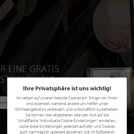
R EINE GRATIS
 STILPUNKTE®
Ihre Privatsphäre ist uns wichtig!
Wir setzen auf unserer Website Cookies ein. Einige von ihnen
RBEN
sind essentiell, während andere uns helfen unser
Onlineangebot zu verbessern und wirtschaftlich zu betreiben.
Sie können dies akzeptieren oder per Klick auf die
Schaltfläche "Individuelle Cookie-Einstellungen" einstellen,
sowie diese Einstellungen jederzeit aufrufen und Cookies
auch nachträglich jederzeit abwählen (z.B. im Fußbereich