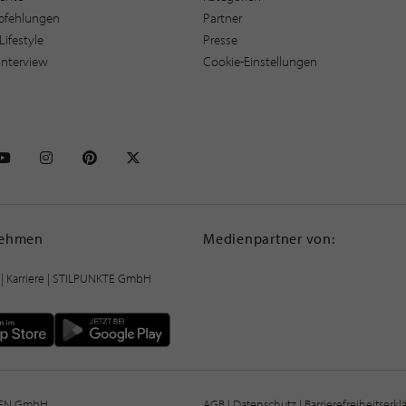
pfehlungen
Partner
Lifestyle
Presse
interview
Cookie-Einstellungen
NKTE auf Facebook
STILPUNKTE auf Youtube
STILPUNKTE auf Instagram
STILPUNKTE auf Pinterest
STILPUNKTE auf X
nehmen
Medienpartner von:
|
Karriere
| STILPUNKTE GmbH
IEN GmbH
AGB
|
Datenschutz
|
Barrierefreiheitserk