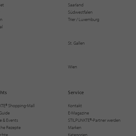
et
Saarland
t
Südwestfalen
en
Trier / Luxemburg
al
St. Gallen
Wien
ghts
Service
KTE® Shopping-Mall
Kontakt
Guide
E-Magazine
e & Events
STILPUNKTE®-Partner werden
sche Rezepte
Marken
ichte
Kategorien