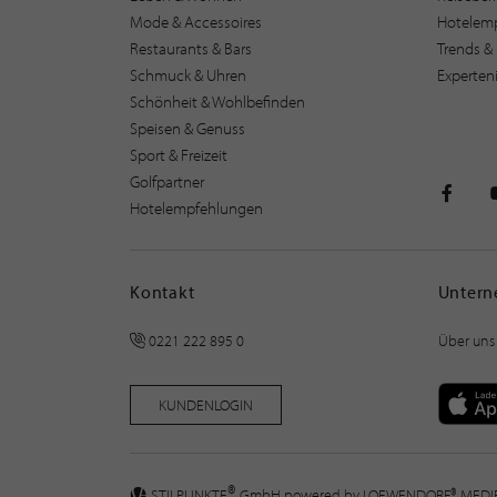
Mode & Accessoires
Hotelem
Restaurants & Bars
Trends & 
Schmuck & Uhren
Experten
Schönheit & Wohlbefinden
Speisen & Genuss
Sport & Freizeit
Golfpartner
Hotelempfehlungen
STILPU
Kontakt
Unter
0221 222 895 0
Über uns
KUNDENLOGIN
®
STILPUNKTE
GmbH powered by
LOEWENDORF® MED