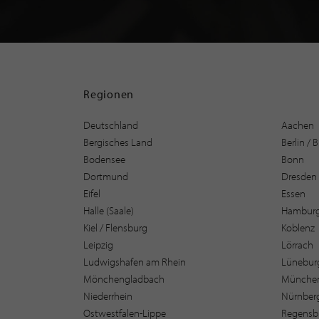
Regionen
Deutschland
Aachen
Bergisches Land
Berlin /
Bodensee
Bonn
Dortmund
Dresden
Eifel
Essen
Halle (Saale)
Hambur
Kiel / Flensburg
Koblenz
Leipzig
Lörrach
Ludwigshafen am Rhein
Lüneburg
Mönchengladbach
Münche
Niederrhein
Nürnber
Ostwestfalen-Lippe
Regensb