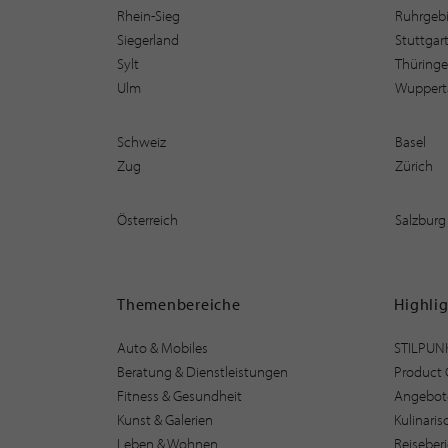
Rhein-Sieg
Ruhrgebi
Siegerland
Stuttgar
Sylt
Thüring
Ulm
Wuppert
Schweiz
Basel
Zug
Zürich
Österreich
Salzburg
Themenbereiche
Highli
Auto & Mobiles
STILPUN
Beratung & Dienstleistungen
Product 
Fitness & Gesundheit
Angebot
Kunst & Galerien
Kulinari
Leben & Wohnen
Reiseber