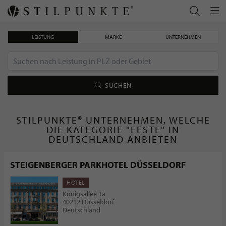
LEISTUNG
MARKE
UNTERNEHMEN
SUCHEN
STILPUNKTE® UNTERNEHMEN, WELCHE
DIE KATEGORIE "FESTE" IN
DEUTSCHLAND ANBIETEN
STEIGENBERGER PARKHOTEL DÜSSELDORF
HOTEL
Königsallee 1a
40212 Düsseldorf
Deutschland