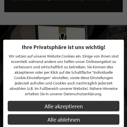
Ihre Privatsphäre ist uns wichtig!
Wir setzen auf unserer Website Cookies ein. Einige von ihnen sind
essentiell, während andere uns helfen unser Onlineangebot zu
verbessern und wirtschaftlich zu betreiben. Sie können dies
akzeptieren oder per Klick auf die Schaltfläche "Individuelle
Cookie-Einstellungen" einstellen, sowie diese Einstellungen
jederzeit aufrufen und Cookies auch nachträglich jederzeit
abwählen (z.B. im Fußbereich unserer Website). Nähere Hinweise
erhalten Sie in unserer Datenschutzerklärung.
Alle akzeptieren
Alle ablehnen
BEWERBEN SIE SICH FÜR EINE GRATIS