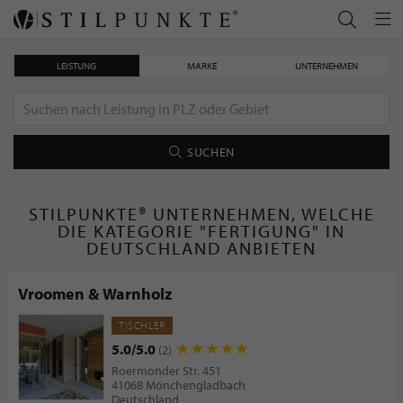
LEISTUNG
MARKE
UNTERNEHMEN
SUCHEN
STILPUNKTE® UNTERNEHMEN, WELCHE
DIE KATEGORIE "FERTIGUNG" IN
DEUTSCHLAND ANBIETEN
Vroomen & Warnholz
TISCHLER
5.0/5.0
(2)
Roermonder Str. 451
41068 Mönchengladbach
Deutschland