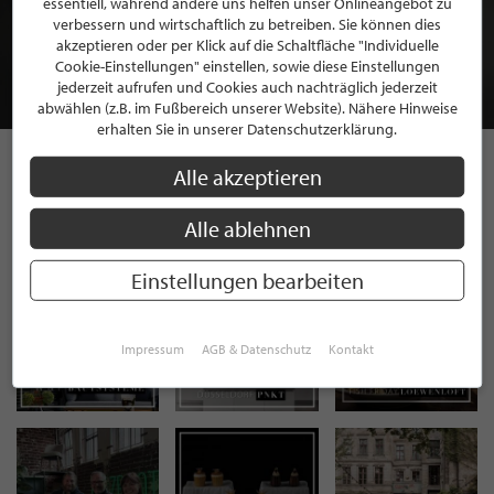
essentiell, während andere uns helfen unser Onlineangebot zu
MITGLIEDSCHAFT BEI STILPUNKTE®
verbessern und wirtschaftlich zu betreiben. Sie können dies
akzeptieren oder per Klick auf die Schaltfläche "Individuelle
Cookie-Einstellungen" einstellen, sowie diese Einstellungen
JETZT GRATIS BEWERBEN
jederzeit aufrufen und Cookies auch nachträglich jederzeit
abwählen (z.B. im Fußbereich unserer Website). Nähere Hinweise
erhalten Sie in unserer Datenschutzerklärung.
Alle akzeptieren
STILPUNKTE AUF
Alle ablehnen
INSTAGRAM
Einstellungen bearbeiten
Impressum
AGB & Datenschutz
Kontakt