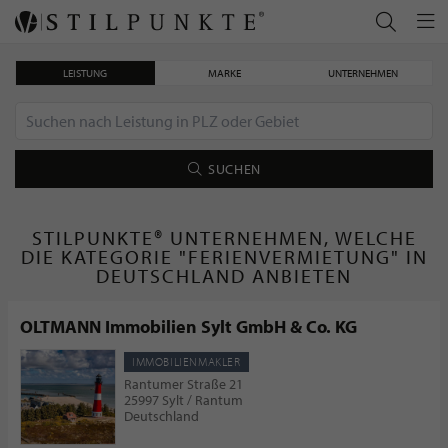
LEISTUNG
MARKE
UNTERNEHMEN
SUCHEN
STILPUNKTE® UNTERNEHMEN, WELCHE
DIE KATEGORIE "FERIENVERMIETUNG" IN
DEUTSCHLAND ANBIETEN
OLTMANN Immobilien Sylt GmbH & Co. KG
IMMOBILIENMAKLER
Rantumer Straße 21
25997 Sylt / Rantum
Deutschland