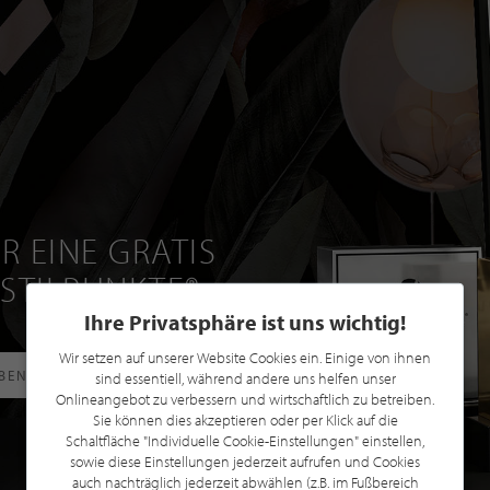
R EINE GRATIS
 STILPUNKTE®
Ihre Privatsphäre ist uns wichtig!
Wir setzen auf unserer Website Cookies ein. Einige von ihnen
RBEN
sind essentiell, während andere uns helfen unser
Onlineangebot zu verbessern und wirtschaftlich zu betreiben.
Sie können dies akzeptieren oder per Klick auf die
Schaltfläche "Individuelle Cookie-Einstellungen" einstellen,
sowie diese Einstellungen jederzeit aufrufen und Cookies
auch nachträglich jederzeit abwählen (z.B. im Fußbereich