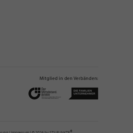
Mitglied in den Verbänden:
®
lärung
|
Impressum
| © 2026 by STILPUNKTE