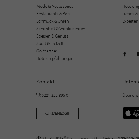
Mode & Accessoires
Hotelem
Restaurants & Bars
Trends & 
Schmuck & Uhren
Experten
Schönheit & Wohlbefinden
Speisen & Genuss
Sport & Freizeit
Golfpartner
Hotelempfehlungen
STILPU
Kontakt
Unter
0221 222 895 0
Über uns
KUNDENLOGIN
®
STILPUNKTE
GmbH powered by
LOEWENDORF® MED