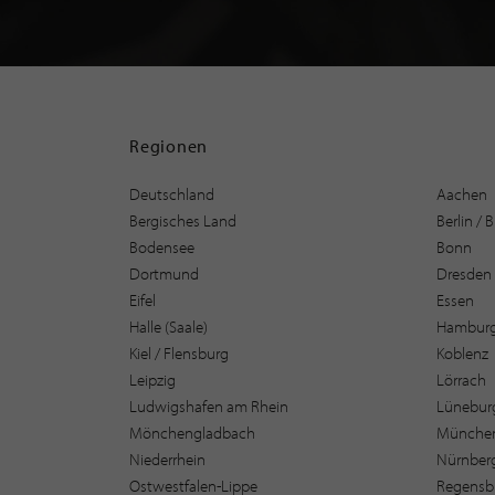
Regionen
Deutschland
Aachen
Bergisches Land
Berlin /
Bodensee
Bonn
Dortmund
Dresden
Eifel
Essen
Halle (Saale)
Hambur
Kiel / Flensburg
Koblenz
Leipzig
Lörrach
Ludwigshafen am Rhein
Lüneburg
Mönchengladbach
Münche
Niederrhein
Nürnber
Ostwestfalen-Lippe
Regensb