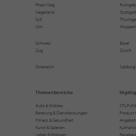
Rhein-Sieg
Ruhrgebi
Siegerland
Stuttgar
Sylt
Thüring
Ulm
Wuppert
Schweiz
Basel
Zug
Zürich
Österreich
Salzburg
Themenbereiche
Highli
Auto & Mobiles
STILPUN
Beratung & Dienstleistungen
Product 
Fitness & Gesundheit
Angebot
Kunst & Galerien
Kulinari
Leben & Wohnen
Reiseber