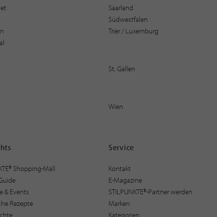
et
Saarland
t
Südwestfalen
en
Trier / Luxemburg
al
St. Gallen
Wien
ghts
Service
KTE® Shopping-Mall
Kontakt
Guide
E-Magazine
e & Events
STILPUNKTE®-Partner werden
sche Rezepte
Marken
ichte
Kategorien