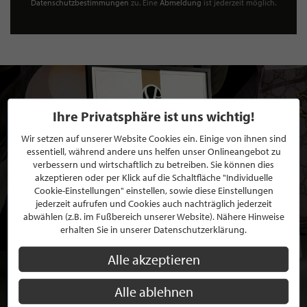
Datenschutzbestimmungen
zu. Eine
Abmeldung
ist jederzeit möglich.
Ihre Privatsphäre ist uns wichtig!
Wir setzen auf unserer Website Cookies ein. Einige von ihnen sind
essentiell, während andere uns helfen unser Onlineangebot zu
verbessern und wirtschaftlich zu betreiben. Sie können dies
akzeptieren oder per Klick auf die Schaltfläche "Individuelle
Cookie-Einstellungen" einstellen, sowie diese Einstellungen
jederzeit aufrufen und Cookies auch nachträglich jederzeit
abwählen (z.B. im Fußbereich unserer Website). Nähere Hinweise
erhalten Sie in unserer Datenschutzerklärung.
Alle akzeptieren
Alle ablehnen
BEWERBEN SIE SICH FÜR EINE GRATIS