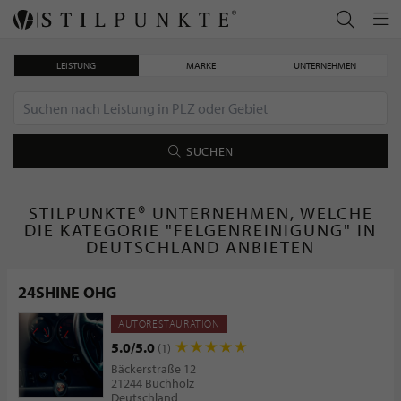
LEISTUNG
MARKE
UNTERNEHMEN
SUCHEN
STILPUNKTE® UNTERNEHMEN, WELCHE
DIE KATEGORIE "FELGENREINIGUNG" IN
DEUTSCHLAND ANBIETEN
24SHINE OHG
AUTORESTAURATION
5.0/5.0
(1)
Bäckerstraße 12
21244 Buchholz
Deutschland