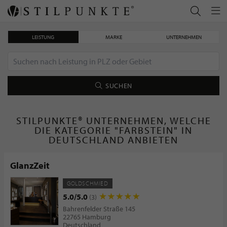
LEISTUNG
MARKE
UNTERNEHMEN
SUCHEN
STILPUNKTE® UNTERNEHMEN, WELCHE
DIE KATEGORIE "FARBSTEIN" IN
DEUTSCHLAND ANBIETEN
GlanzZeit
GOLDSCHMIED
5.0/5.0
(3)
Bahrenfelder Straße 145
22765 Hamburg
Deutschland