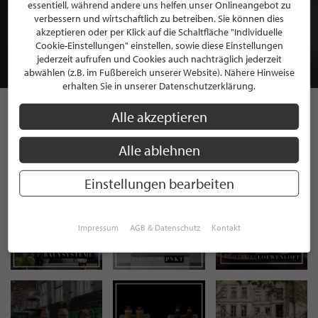
BEWERBEN SIE SICH FÜR EINE GRATIS
essentiell, während andere uns helfen unser Onlineangebot zu
MITGLIEDSCHAFT BEI STILPUNKTE®
verbessern und wirtschaftlich zu betreiben. Sie können dies
akzeptieren oder per Klick auf die Schaltfläche "Individuelle
Cookie-Einstellungen" einstellen, sowie diese Einstellungen
JETZT GRATIS BEWERBEN
jederzeit aufrufen und Cookies auch nachträglich jederzeit
abwählen (z.B. im Fußbereich unserer Website). Nähere Hinweise
erhalten Sie in unserer Datenschutzerklärung.
Alle akzeptieren
STILPUNKTE AUF
Alle ablehnen
INSTAGRAM
Einstellungen bearbeiten
Impressum
AGB & Datenschutz
Kontakt