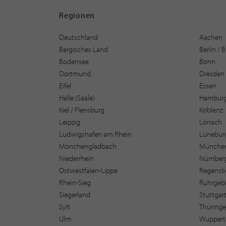
Regionen
Deutschland
Aachen
Bergisches Land
Berlin /
Bodensee
Bonn
Dortmund
Dresden
Eifel
Essen
Halle (Saale)
Hambur
Kiel / Flensburg
Koblenz
Leipzig
Lörrach
Ludwigshafen am Rhein
Lüneburg
Mönchengladbach
Münche
Niederrhein
Nürnber
Ostwestfalen-Lippe
Regensb
Rhein-Sieg
Ruhrgebi
Siegerland
Stuttgar
Sylt
Thüring
Ulm
Wuppert