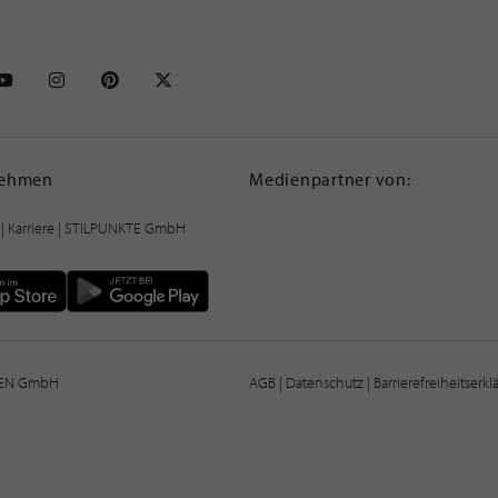
NKTE auf Facebook
STILPUNKTE auf Youtube
STILPUNKTE auf Instagram
STILPUNKTE auf Pinterest
STILPUNKTE auf X
nehmen
Medienpartner von:
|
Karriere
| STILPUNKTE GmbH
IEN GmbH
AGB
|
Datenschutz
|
Barrierefreiheitserk