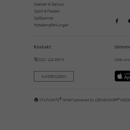
Speisen & Genuss
Sport & Freizeit
Golfpartner
Hotelempfehlungen
STILPU
Kontakt
Unter
0221 222 895 0
Über uns
KUNDENLOGIN
®
STILPUNKTE
GmbH powered by
LOEWENDORF® MED