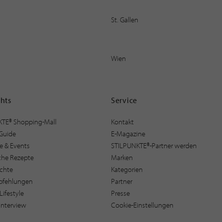
St. Gallen
Wien
ghts
Service
KTE® Shopping-Mall
Kontakt
Guide
E-Magazine
e & Events
STILPUNKTE®-Partner werden
sche Rezepte
Marken
ichte
Kategorien
pfehlungen
Partner
Lifestyle
Presse
interview
Cookie-Einstellungen