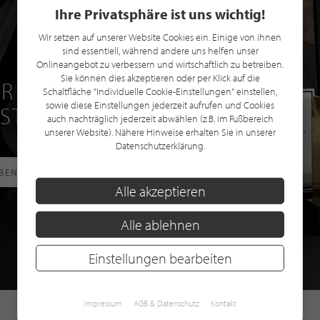
Ihre Privatsphäre ist uns wichtig!
Wir setzen auf unserer Website Cookies ein. Einige von ihnen
sind essentiell, während andere uns helfen unser
Onlineangebot zu verbessern und wirtschaftlich zu betreiben.
Sie können dies akzeptieren oder per Klick auf die
R EINE GRATIS
Schaltfläche "Individuelle Cookie-Einstellungen" einstellen,
sowie diese Einstellungen jederzeit aufrufen und Cookies
 STILPUNKTE®
auch nachträglich jederzeit abwählen (z.B. im Fußbereich
unserer Website). Nähere Hinweise erhalten Sie in unserer
Datenschutzerklärung.
RBEN
Alle akzeptieren
Alle ablehnen
Einstellungen bearbeiten
Impressum
AGB & Datenschutz
Kontakt