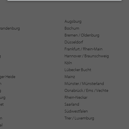
Augsburg
 Brandenburg
Bochum
Bremen / Oldenburg
Düsseldorf
Frankfurt / Rhein-Main
g
Hannover / Braunschweig
Köln
Lübecker Bucht
er Heide
Mainz
n
Münster / Münsterland
g
Osnabrück / Ems / Vechte
urg
Rhein-Neckar
et
Saarland
t
Südwestfalen
en
Trier / Luxemburg
al