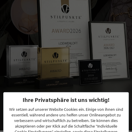
BEWERBEN SIE SICH FÜR EINE GRATIS
Ihre Privatsphäre ist uns wichtig!
MITGLIEDSCHAFT BEI STILPUNKTE®
Wir setzen auf unserer Website Cookies ein. Einige von ihnen sind
essentiell, während andere uns helfen unser Onlineangebot zu
JETZT GRATIS BEWERBEN
verbessern und wirtschaftlich zu betreiben. Sie können dies
akzeptieren oder per Klick auf die Schaltfläche "Individuelle
Cookie-Einstellungen" einstellen, sowie diese Einstellungen