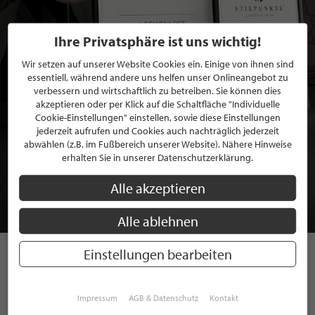
Ihre Privatsphäre ist uns wichtig!
Wir setzen auf unserer Website Cookies ein. Einige von ihnen sind
essentiell, während andere uns helfen unser Onlineangebot zu
verbessern und wirtschaftlich zu betreiben. Sie können dies
akzeptieren oder per Klick auf die Schaltfläche "Individuelle
Cookie-Einstellungen" einstellen, sowie diese Einstellungen
jederzeit aufrufen und Cookies auch nachträglich jederzeit
BEWERBEN SIE SICH FÜR EINE GRATIS
abwählen (z.B. im Fußbereich unserer Website). Nähere Hinweise
erhalten Sie in unserer Datenschutzerklärung.
MITGLIEDSCHAFT BEI STILPUNKTE®
Alle akzeptieren
JETZT GRATIS BEWERBEN
Alle ablehnen
Einstellungen bearbeiten
STILPUNKTE AUF
INSTAGRAM
Impressum
AGB & Datenschutz
Kontakt