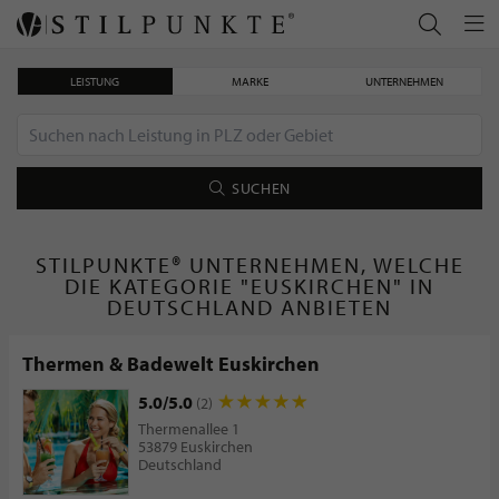
LEISTUNG
MARKE
UNTERNEHMEN
SUCHEN
STILPUNKTE® UNTERNEHMEN, WELCHE
DIE KATEGORIE "EUSKIRCHEN" IN
DEUTSCHLAND ANBIETEN
Thermen & Badewelt Euskirchen
5.0/5.0
(2)
Thermenallee 1
53879 Euskirchen
Deutschland