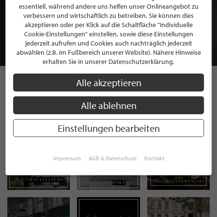
BEWERBEN SIE SICH FÜR EINE GRATIS
essentiell, während andere uns helfen unser Onlineangebot zu
verbessern und wirtschaftlich zu betreiben. Sie können dies
MITGLIEDSCHAFT BEI STILPUNKTE®
akzeptieren oder per Klick auf die Schaltfläche "Individuelle
Cookie-Einstellungen" einstellen, sowie diese Einstellungen
jederzeit aufrufen und Cookies auch nachträglich jederzeit
JETZT GRATIS BEWERBEN
abwählen (z.B. im Fußbereich unserer Website). Nähere Hinweise
erhalten Sie in unserer Datenschutzerklärung.
Alle akzeptieren
STILPUNKTE AUF
Alle ablehnen
INSTAGRAM
Einstellungen bearbeiten
Impressum
AGB & Datenschutz
Kontakt