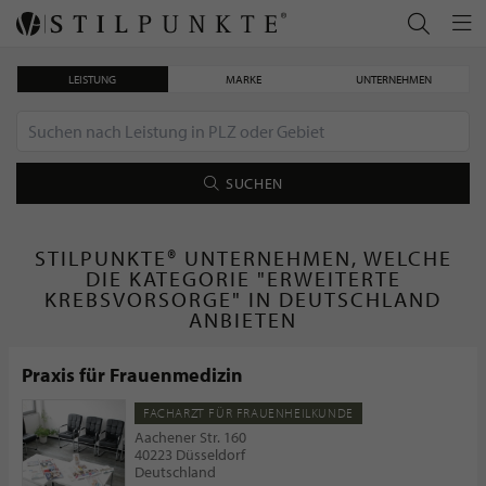
LEISTUNG
MARKE
UNTERNEHMEN
SUCHEN
STILPUNKTE® UNTERNEHMEN, WELCHE
DIE KATEGORIE "ERWEITERTE
KREBSVORSORGE" IN DEUTSCHLAND
ANBIETEN
Praxis für Frauenmedizin
FACHARZT FÜR FRAUENHEILKUNDE
Aachener Str. 160
40223 Düsseldorf
Deutschland