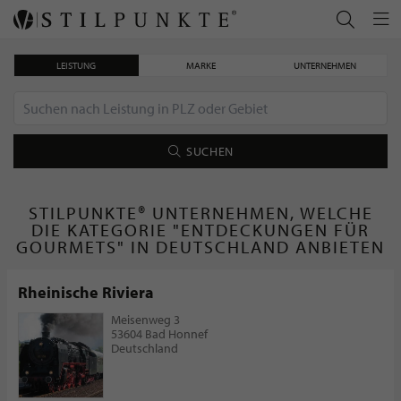
LEISTUNG
MARKE
UNTERNEHMEN
SUCHEN
STILPUNKTE® UNTERNEHMEN, WELCHE
DIE KATEGORIE "ENTDECKUNGEN FÜR
GOURMETS" IN DEUTSCHLAND ANBIETEN
Rheinische Riviera
Meisenweg 3
53604 Bad Honnef
Deutschland