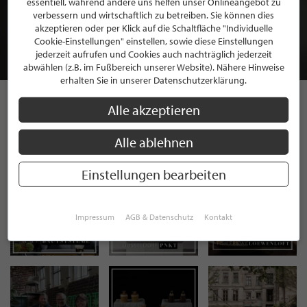
essentiell, während andere uns helfen unser Onlineangebot zu
MITGLIEDSCHAFT BEI STILPUNKTE®
verbessern und wirtschaftlich zu betreiben. Sie können dies
akzeptieren oder per Klick auf die Schaltfläche "Individuelle
Cookie-Einstellungen" einstellen, sowie diese Einstellungen
JETZT GRATIS BEWERBEN
jederzeit aufrufen und Cookies auch nachträglich jederzeit
abwählen (z.B. im Fußbereich unserer Website). Nähere Hinweise
erhalten Sie in unserer Datenschutzerklärung.
Alle akzeptieren
STILPUNKTE AUF
Alle ablehnen
INSTAGRAM
Einstellungen bearbeiten
Impressum
AGB & Datenschutz
Kontakt