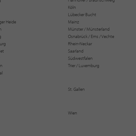
Köln
Lübecker Bucht
er Heide
Mainz
n
Münster / Münsterland
g
Osnabrück / Ems / Vechte
urg
Rhein-Neckar
et
Saarland
t
Südwestfalen
en
Trier / Luxemburg
al
St. Gallen
Wien