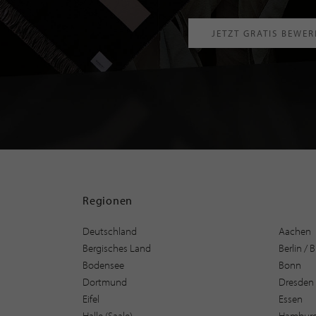
JETZT GRATIS BEWE
Regionen
Deutschland
Aachen
Bergisches Land
Berlin /
Bodensee
Bonn
Dortmund
Dresden
Eifel
Essen
Halle (Saale)
Hambur