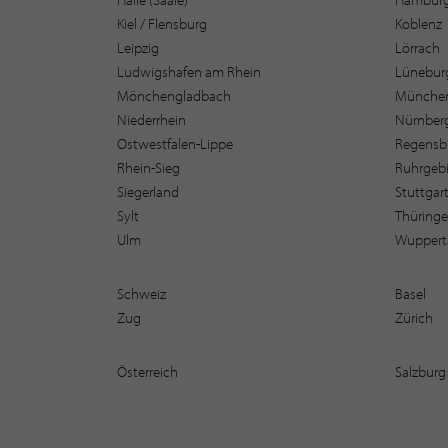
Kiel / Flensburg
Koblenz
Leipzig
Lörrach
Ludwigshafen am Rhein
Lüneburg
Mönchengladbach
Münche
Niederrhein
Nürnber
Ostwestfalen-Lippe
Regensb
Rhein-Sieg
Ruhrgebi
Siegerland
Stuttgar
Sylt
Thüring
Ulm
Wuppert
Schweiz
Basel
Zug
Zürich
Österreich
Salzburg