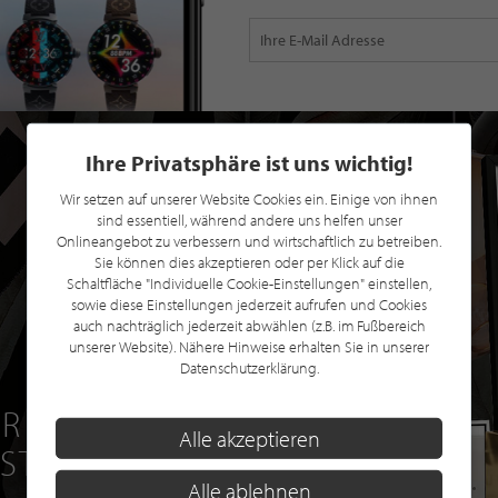
Ihre Privatsphäre ist uns wichtig!
Wir setzen auf unserer Website Cookies ein. Einige von ihnen
sind essentiell, während andere uns helfen unser
Onlineangebot zu verbessern und wirtschaftlich zu betreiben.
Sie können dies akzeptieren oder per Klick auf die
Schaltfläche "Individuelle Cookie-Einstellungen" einstellen,
sowie diese Einstellungen jederzeit aufrufen und Cookies
auch nachträglich jederzeit abwählen (z.B. im Fußbereich
unserer Website). Nähere Hinweise erhalten Sie in unserer
Datenschutzerklärung.
R EINE GRATIS
Alle akzeptieren
 STILPUNKTE®
Alle ablehnen