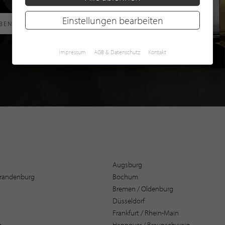
Einstellungen bearbeiten
RBEN
Impressum
AGB & Datenschutz
Kontakt
Augsburg
 Brandenburg
Bochum
Bremen / Oldenburg
Düsseldorf
Frankfurt / Rhein-Main
g
Hannover / Braunschweig