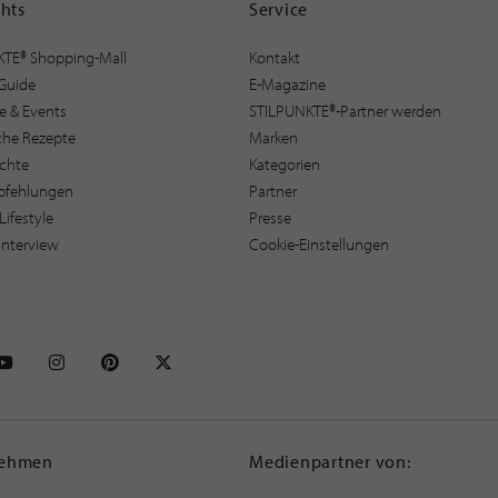
ghts
Service
KTE® Shopping-Mall
Kontakt
Guide
E-Magazine
e & Events
STILPUNKTE®-Partner werden
sche Rezepte
Marken
ichte
Kategorien
pfehlungen
Partner
Lifestyle
Presse
interview
Cookie-Einstellungen
NKTE auf Facebook
STILPUNKTE auf Youtube
STILPUNKTE auf Instagram
STILPUNKTE auf Pinterest
STILPUNKTE auf X
nehmen
Medienpartner von: