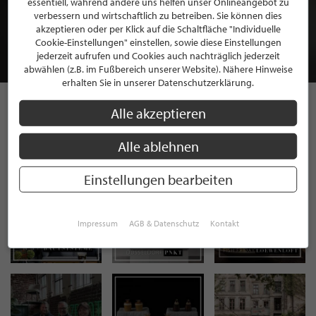
essentiell, während andere uns helfen unser Onlineangebot zu
MITGLIEDSCHAFT BEI STILPUNKTE®
verbessern und wirtschaftlich zu betreiben. Sie können dies
akzeptieren oder per Klick auf die Schaltfläche "Individuelle
Cookie-Einstellungen" einstellen, sowie diese Einstellungen
JETZT GRATIS BEWERBEN
jederzeit aufrufen und Cookies auch nachträglich jederzeit
abwählen (z.B. im Fußbereich unserer Website). Nähere Hinweise
erhalten Sie in unserer Datenschutzerklärung.
Alle akzeptieren
STILPUNKTE AUF
Alle ablehnen
INSTAGRAM
Einstellungen bearbeiten
Impressum
AGB & Datenschutz
Kontakt