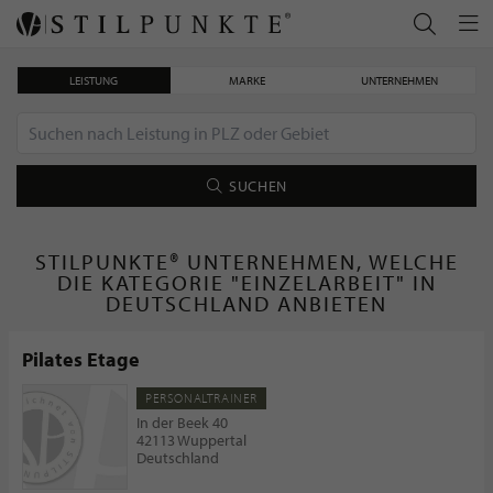
LEISTUNG
MARKE
UNTERNEHMEN
SUCHEN
STILPUNKTE® UNTERNEHMEN, WELCHE
DIE KATEGORIE "EINZELARBEIT" IN
DEUTSCHLAND ANBIETEN
Pilates Etage
PERSONALTRAINER
In der Beek 40
42113 Wuppertal
Deutschland