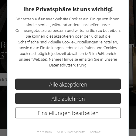
Ihre Privatsphäre ist uns wichtig!
Wir setzen auf unserer Website Cookies ein. Einige von ihnen
sind essentiell, während andere uns helfen unser
Onlineangebot zu verbessern und wirtschaftlich zu betreiben.
Sie können dies akzeptieren oder per Klick auf die
R EINE GRATIS
Schaltfläche "Individuelle Cookie-Einstellungen" einstellen,
sowie diese Einstellungen jederzeit aufrufen und Cookies
 STILPUNKTE®
auch nachträglich jederzeit abwählen (z.B. im Fußbereich
unserer Website). Nähere Hinweise erhalten Sie in unserer
Datenschutzerklärung.
RBEN
Alle akzeptieren
Alle ablehnen
Einstellungen bearbeiten
Impressum
AGB & Datenschutz
Kontakt