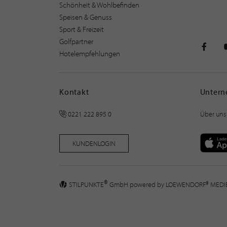
Schönheit & Wohlbefinden
Speisen & Genuss
Sport & Freizeit
Golfpartner
Hotelempfehlungen
STILPU
Kontakt
Unter
0221 222 895 0
Über uns
KUNDENLOGIN
®
STILPUNKTE
GmbH powered by
LOEWENDORF® MED