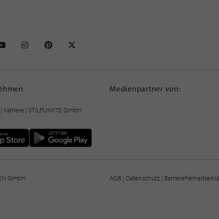
NKTE auf Facebook
STILPUNKTE auf Youtube
STILPUNKTE auf Instagram
STILPUNKTE auf Pinterest
STILPUNKTE auf X
nehmen
Medienpartner von:
|
Karriere
| STILPUNKTE GmbH
IEN GmbH
AGB
|
Datenschutz
|
Barrierefreiheitserk