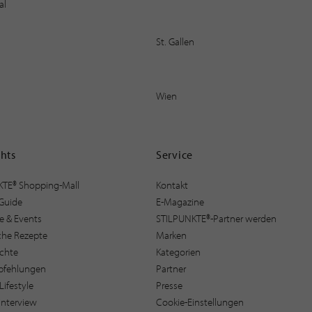
al
St. Gallen
Wien
ghts
Service
KTE® Shopping-Mall
Kontakt
Guide
E-Magazine
e & Events
STILPUNKTE®-Partner werden
sche Rezepte
Marken
ichte
Kategorien
pfehlungen
Partner
Lifestyle
Presse
interview
Cookie-Einstellungen