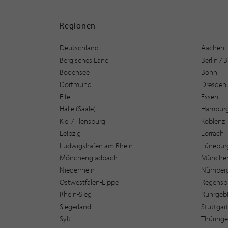
Regionen
Deutschland
Aachen
Bergisches Land
Berlin /
Bodensee
Bonn
Dortmund
Dresden
Eifel
Essen
Halle (Saale)
Hambur
Kiel / Flensburg
Koblenz
Leipzig
Lörrach
Ludwigshafen am Rhein
Lüneburg
Mönchengladbach
Münche
Niederrhein
Nürnber
Ostwestfalen-Lippe
Regensb
Rhein-Sieg
Ruhrgebi
Siegerland
Stuttgar
Sylt
Thüring