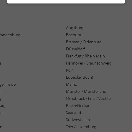
Augsburg
 Brandenburg
Bochum
Bremen / Oldenburg
Düsseldorf
Frankfurt / Rhein-Main
g
Hannover / Braunschweig
Köln
Lübecker Bucht
er Heide
Mainz
n
Münster / Münsterland
g
Osnabrück / Ems / Vechte
urg
Rhein-Neckar
et
Saarland
t
Südwestfalen
en
Trier / Luxemburg