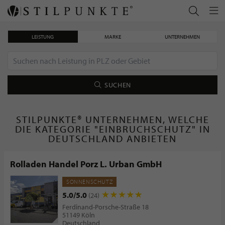
LEISTUNG
MARKE
UNTERNEHMEN
SUCHEN
STILPUNKTE® UNTERNEHMEN, WELCHE
DIE KATEGORIE "EINBRUCHSCHUTZ" IN
DEUTSCHLAND ANBIETEN
Rolladen Handel Porz L. Urban GmbH
SONNENSCHUTZ
5.0/5.0
(24)
Ferdinand-Porsche-Straße 18
51149 Köln
Deutschland