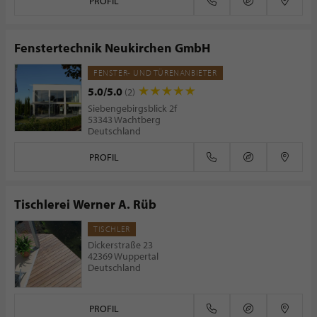
PROFIL
Fenstertechnik Neukirchen GmbH
FENSTER- UND TÜRENANBIETER
5.0/5.0
(2)
Siebengebirgsblick 2f
53343 Wachtberg
Deutschland
PROFIL
Tischlerei Werner A. Rüb
TISCHLER
Dickerstraße 23
42369 Wuppertal
Deutschland
PROFIL