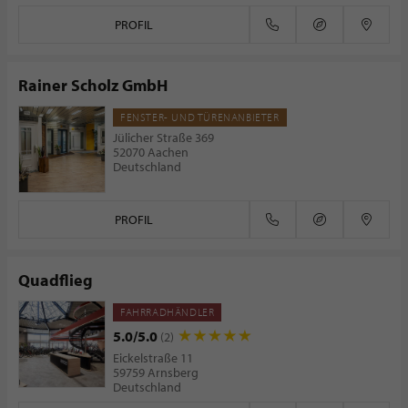
PROFIL
Rainer Scholz GmbH
FENSTER- UND TÜRENANBIETER
Jülicher Straße 369
52070 Aachen
Deutschland
PROFIL
Quadflieg
FAHRRADHÄNDLER
5.0/5.0
(2)
Eickelstraße 11
59759 Arnsberg
Deutschland