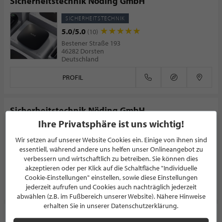
Sicherheitstechnik Nöding GmbH
SICHERHEITSTECHNIK
5.0/5.0
(10)
Bestener Straße 193
46282 Dorsten
Deutschland
PROFIL
Sicherheitstechnik Nöding GmbH
Ihre Privatsphäre ist uns wichtig!
SICHERHEITSTECHNIK
Bestener Straße 193
Wir setzen auf unserer Website Cookies ein. Einige von ihnen sind
46282 Dorsten
essentiell, während andere uns helfen unser Onlineangebot zu
Deutschland
verbessern und wirtschaftlich zu betreiben. Sie können dies
akzeptieren oder per Klick auf die Schaltfläche "Individuelle
Cookie-Einstellungen" einstellen, sowie diese Einstellungen
PROFIL
jederzeit aufrufen und Cookies auch nachträglich jederzeit
abwählen (z.B. im Fußbereich unserer Website). Nähere Hinweise
erhalten Sie in unserer Datenschutzerklärung.
Rolladen Brey / Inh. Jan Kößmeier e.K.