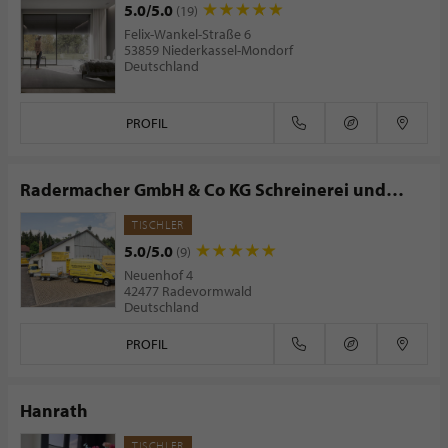
5.0/5.0
(19)
Felix-Wankel-Straße 6
53859 Niederkassel-Mondorf
Deutschland
PROFIL
Radermacher GmbH & Co KG Schreinerei und
Bauelemente
TISCHLER
5.0/5.0
(9)
Neuenhof 4
42477 Radevormwald
Deutschland
PROFIL
Hanrath
TISCHLER