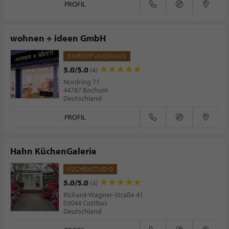
PROFIL
wohnen + ideen GmbH
EINRICHTUNGSHAUS
5.0/5.0
(4)
Nordring 71
44787 Bochum
Deutschland
PROFIL
Hahn KüchenGalerie
KÜCHENSTUDIO
5.0/5.0
(4)
Richard-Wagner-Straße 41
03044 Cottbus
Deutschland