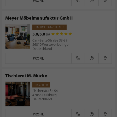
PROFIL
Meyer Möbelmanufaktur GmbH
EINRICHTUNGSHAUS
5.0/5.0
(6)
Carl-Benz-Straße 33-39
26810 Westoverledingen
Deutschland
PROFIL
Tischlerei M. Mücke
TISCHLER
Fischerstraße 54
47055 Duisburg
Deutschland
PROFIL