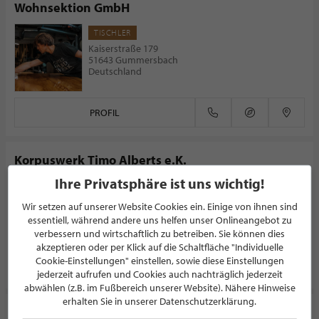
Wohnsektion GmbH
TISCHLER
Kaiserstraße 179
51643 Gummersbach
Deutschland
PROFIL
Korpuswerk Timo Alberts e.K.
Ihre Privatsphäre ist uns wichtig!
TISCHLER
Zeissstraße 14
Wir setzen auf unserer Website Cookies ein. Einige von ihnen sind
53359 Rheinbach
essentiell, während andere uns helfen unser Onlineangebot zu
Deutschland
verbessern und wirtschaftlich zu betreiben. Sie können dies
akzeptieren oder per Klick auf die Schaltfläche "Individuelle
Cookie-Einstellungen" einstellen, sowie diese Einstellungen
PROFIL
jederzeit aufrufen und Cookies auch nachträglich jederzeit
abwählen (z.B. im Fußbereich unserer Website). Nähere Hinweise
erhalten Sie in unserer Datenschutzerklärung.
Becker & Team GmbH