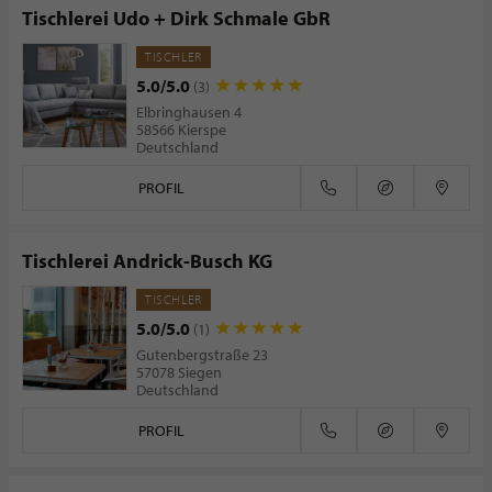
Tischlerei Udo + Dirk Schmale GbR
TISCHLER
5.0/5.0
(3)
Elbringhausen 4
58566 Kierspe
Deutschland
PROFIL
Tischlerei Andrick-Busch KG
TISCHLER
5.0/5.0
(1)
Gutenbergstraße 23
57078 Siegen
Deutschland
PROFIL