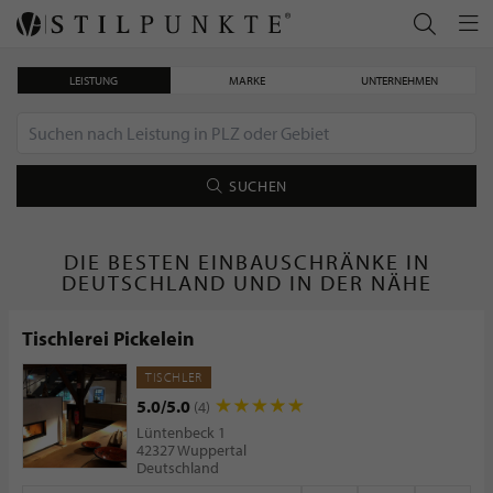
LEISTUNG
MARKE
UNTERNEHMEN
SUCHEN
DIE BESTEN EINBAUSCHRÄNKE IN
DEUTSCHLAND UND IN DER NÄHE
Tischlerei Pickelein
TISCHLER
5.0/5.0
(4)
Lüntenbeck 1
42327 Wuppertal
Deutschland