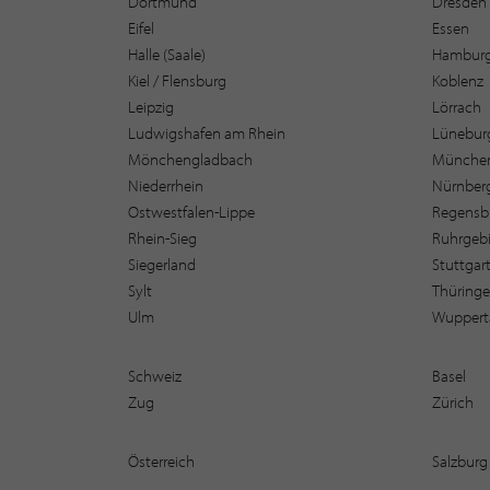
Dortmund
Dresden
Eifel
Essen
Halle (Saale)
Hambur
Kiel / Flensburg
Koblenz
Leipzig
Lörrach
Ludwigshafen am Rhein
Lüneburg
Mönchengladbach
Münche
Niederrhein
Nürnber
Ostwestfalen-Lippe
Regensb
Rhein-Sieg
Ruhrgebi
Siegerland
Stuttgar
Sylt
Thüring
Ulm
Wuppert
Schweiz
Basel
Zug
Zürich
Österreich
Salzburg