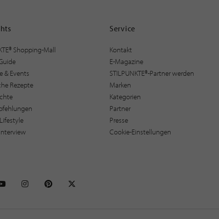
ghts
Service
KTE® Shopping-Mall
Kontakt
Guide
E-Magazine
e & Events
STILPUNKTE®-Partner werden
sche Rezepte
Marken
ichte
Kategorien
pfehlungen
Partner
Lifestyle
Presse
interview
Cookie-Einstellungen
NKTE auf Facebook
STILPUNKTE auf Youtube
STILPUNKTE auf Instagram
STILPUNKTE auf Pinterest
STILPUNKTE auf X