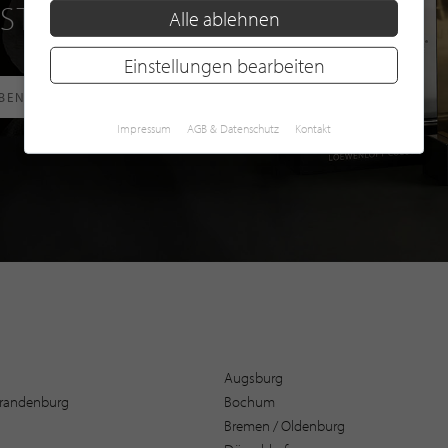
 STILPUNKTE®
Alle ablehnen
Einstellungen bearbeiten
RBEN
Impressum
AGB & Datenschutz
Kontakt
Augsburg
 Brandenburg
Bochum
Bremen / Oldenburg