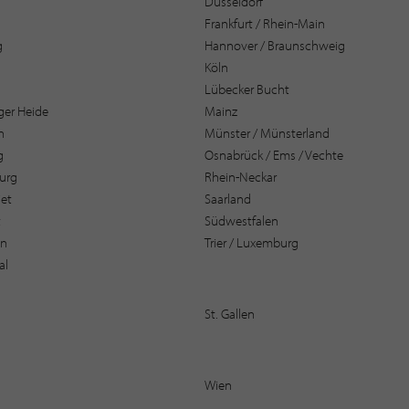
Düsseldorf
Frankfurt / Rhein-Main
g
Hannover / Braunschweig
Köln
Lübecker Bucht
er Heide
Mainz
n
Münster / Münsterland
g
Osnabrück / Ems / Vechte
urg
Rhein-Neckar
et
Saarland
t
Südwestfalen
en
Trier / Luxemburg
al
St. Gallen
Wien