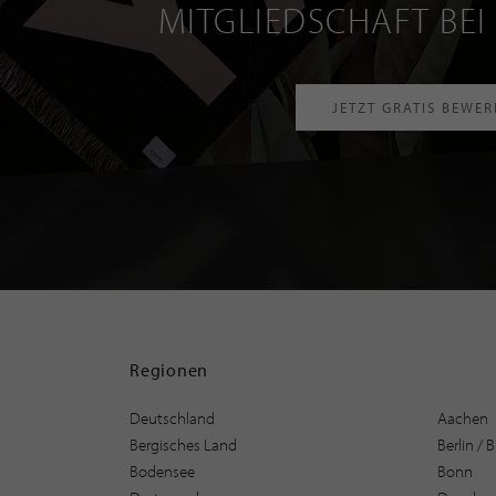
MITGLIEDSCHAFT BEI
JETZT GRATIS BEWE
Regionen
Deutschland
Aachen
Bergisches Land
Berlin /
Bodensee
Bonn