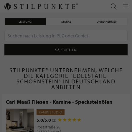
LEISTUNG
MARKE
UNTERNEHMEN
SUCHEN
STILPUNKTE® UNTERNEHMEN, WELCHE
DIE KATEGORIE "EDELSTAHL-
SCHORNSTEIN" IN DEUTSCHLAND
ANBIETEN
Carl Maaß Fliesen - Kamine - Specksteinöfen
KAMINSTUDIO
5.0/5.0
(2)
Poststraße 28
24589 Nortorf