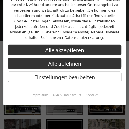
essentiell, während andere uns helfen unser Onlineangebot zu
BEWERBEN SIE SICH FÜR EINE GRATIS
verbessern und wirtschaftlich zu betreiben. Sie können dies
MITGLIEDSCHAFT BEI STILPUNKTE®
akzeptieren oder per Klick auf die Schaltfläche "Individuelle
Cookie-Einstellungen" einstellen, sowie diese Einstellungen
jederzeit aufrufen und Cookies auch nachträglich jederzeit
JETZT GRATIS BEWERBEN
abwählen (z.B. im Fußbereich unserer Website). Nähere Hinweise
erhalten Sie in unserer Datenschutzerklärung.
Alle akzeptieren
STILPUNKTE AUF
Alle ablehnen
INSTAGRAM
Einstellungen bearbeiten
Impressum
AGB & Datenschutz
Kontakt