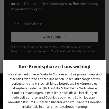
unseren
Datenschutzbestimmungen
zu. Eine
Abmeldung
ist jederzeit möglich.
ANMELDEN
Mit der Anmeldung an unserem Newsletter stimmen Sie unseren
Datenschutzbestimmungen
zu. Eine
Abmeldung
ist jederzeit möglich.
Ihre Privatsphäre ist uns wichtig!
Wir setzen auf unserer Website Cookies ein. Einige von ihnen sind
essentiell, während andere uns helfen unser Onlineangebot zu
verbessern und wirtschaftlich zu betreiben. Sie können dies
akzeptieren oder per Klick auf die Schaltfläche "Individuelle
Cookie-Einstellungen" einstellen, sowie diese Einstellungen
jederzeit aufrufen und Cookies auch nachträglich jederzeit
abwählen (z.B. im Fußbereich unserer Website). Nähere Hinweise
erhalten Sie in unserer Datenschutzerklärung.