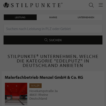
LEISTUNG
MARKE
UNTERNEHMEN
SUCHEN
STILPUNKTE® UNTERNEHMEN, WELCHE
DIE KATEGORIE "EDELPUTZ" IN
DEUTSCHLAND ANBIETEN
Malerfachbetrieb Menzel GmbH & Co. KG
MALER
Hovekampstraße 3a
48431 Rheine
Deutschland