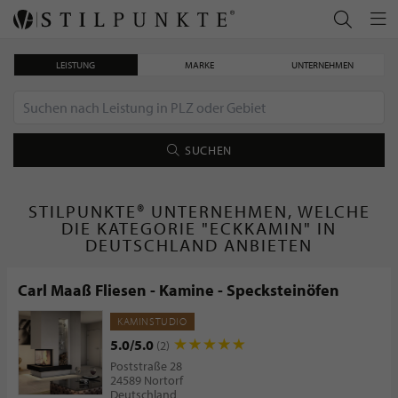
LEISTUNG
MARKE
UNTERNEHMEN
SUCHEN
STILPUNKTE® UNTERNEHMEN, WELCHE
DIE KATEGORIE "ECKKAMIN" IN
DEUTSCHLAND ANBIETEN
Carl Maaß Fliesen - Kamine - Specksteinöfen
KAMINSTUDIO
5.0/5.0
(2)
Poststraße 28
24589 Nortorf
Deutschland