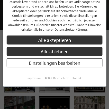
BEWERBEN SIE SICH FÜR EINE GRATIS
essentiell, während andere uns helfen unser Onlineangebot zu
MITGLIEDSCHAFT BEI STILPUNKTE®
verbessern und wirtschaftlich zu betreiben. Sie können dies
akzeptieren oder per Klick auf die Schaltfläche "Individuelle
Cookie-Einstellungen" einstellen, sowie diese Einstellungen
JETZT GRATIS BEWERBEN
jederzeit aufrufen und Cookies auch nachträglich jederzeit
abwählen (z.B. im Fußbereich unserer Website). Nähere Hinweise
erhalten Sie in unserer Datenschutzerklärung.
Alle akzeptieren
STILPUNKTE AUF
Alle ablehnen
INSTAGRAM
Einstellungen bearbeiten
Impressum
AGB & Datenschutz
Kontakt