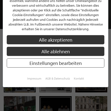
essentiell, während andere uns helfen unser Onlineangebot zu
MITGLIEDSCHAFT BEI STILPUNKTE®
verbessern und wirtschaftlich zu betreiben. Sie können dies
akzeptieren oder per Klick auf die Schaltfläche "Individuelle
Cookie-Einstellungen" einstellen, sowie diese Einstellungen
JETZT GRATIS BEWERBEN
jederzeit aufrufen und Cookies auch nachträglich jederzeit
abwählen (z.B. im Fußbereich unserer Website). Nähere Hinweise
erhalten Sie in unserer Datenschutzerklärung.
Alle akzeptieren
STILPUNKTE AUF
Alle ablehnen
INSTAGRAM
Einstellungen bearbeiten
Impressum
AGB & Datenschutz
Kontakt