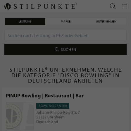
LEISTUNG
MARKE
UNTERNEHMEN
SUCHEN
STILPUNKTE® UNTERNEHMEN, WELCHE
DIE KATEGORIE "DISCO BOWLING" IN
DEUTSCHLAND ANBIETEN
PINUP Bowling | Restaurant | Bar
BOWLING CENTER
Johann-Philipp-Reis-Str. 7
53332 Bornheim
Deutschland