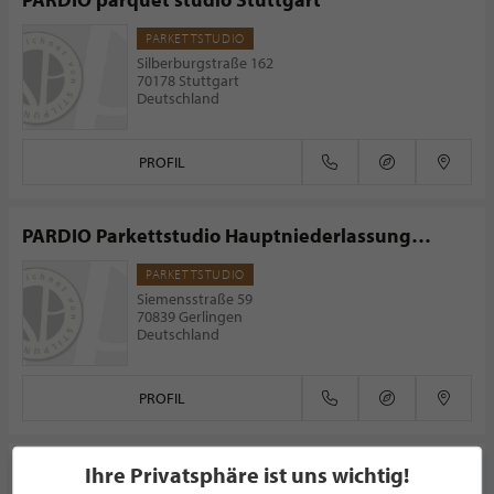
PARKETTSTUDIO
Silberburgstraße 162
70178 Stuttgart
Deutschland
PROFIL
PARDIO Parkettstudio Hauptniederlassung
Gerlingen
PARKETTSTUDIO
Siemensstraße 59
70839 Gerlingen
Deutschland
PROFIL
Franzparkett Stuttgart - Parkett Franz GmbH
Ihre Privatsphäre ist uns wichtig!