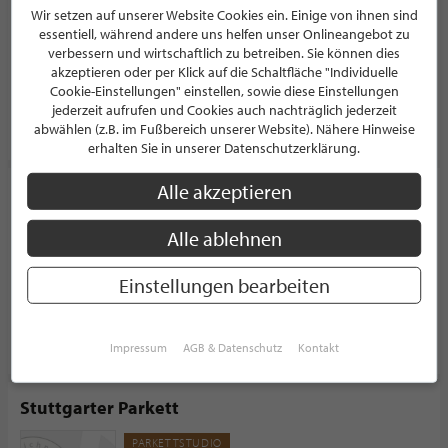
Wir setzen auf unserer Website Cookies ein. Einige von ihnen sind
PARKETTSTUDIO
essentiell, während andere uns helfen unser Onlineangebot zu
Ludwigsburger Straße 10-14
verbessern und wirtschaftlich zu betreiben. Sie können dies
70435 Stuttgart
Deutschland
akzeptieren oder per Klick auf die Schaltfläche "Individuelle
Cookie-Einstellungen" einstellen, sowie diese Einstellungen
jederzeit aufrufen und Cookies auch nachträglich jederzeit
PROFIL
abwählen (z.B. im Fußbereich unserer Website). Nähere Hinweise
erhalten Sie in unserer Datenschutzerklärung.
Alle akzeptieren
Julius Ulrich GmbH & Co. KG, Stuttgart
PARKETTSTUDIO
Alle ablehnen
Ulmer Straße 141
70188 Stuttgart
Einstellungen bearbeiten
Deutschland
PROFIL
Impressum
AGB & Datenschutz
Kontakt
Stuttgarter Parkett
PARKETTSTUDIO