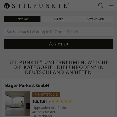
LEISTUNG
MARKE
UNTERNEHMEN
SUCHEN
STILPUNKTE® UNTERNEHMEN, WELCHE
DIE KATEGORIE "DIELENBODEN" IN
DEUTSCHLAND ANBIETEN
Bager Parkett GmbH
PARKETTSTUDIO
5.0/5.0
(1)
Lippstädter Straße 50
48155 Münster
Deutschland