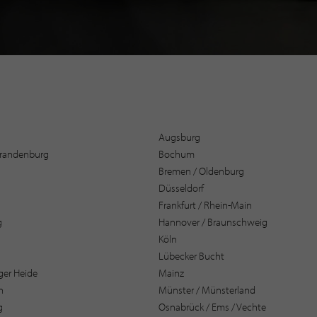
Augsburg
 Brandenburg
Bochum
Bremen / Oldenburg
Düsseldorf
Frankfurt / Rhein-Main
g
Hannover / Braunschweig
Köln
Lübecker Bucht
er Heide
Mainz
n
Münster / Münsterland
g
Osnabrück / Ems / Vechte