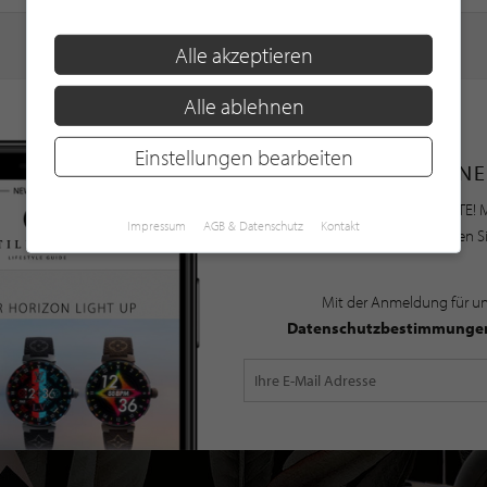
Alle akzeptieren
Alle ablehnen
Einstellungen bearbeiten
NE
Bleiben Sie immer UP TO DATE! M
Impressum
AGB & Datenschutz
Kontakt
Newsletter an und profitieren S
Mit der Anmeldung für u
Datenschutzbestimmunge