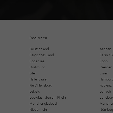
Regionen
Deutschland
Aachen
Bergisches Land
Berlin /
Bodensee
Bonn
Dortmund
Dresden
Eifel
Essen
Halle (Saale)
Hambur
Kiel / Flensburg
Koblenz
Leipzig
Lörrach
Ludwigshafen am Rhein
Lüneburg
Mönchengladbach
Münche
Niederrhein
Nürnber