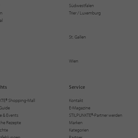
t
Südwestfalen
en
Trier / Luxemburg
al
St. Gallen
Wien
ghts
Service
KTE® Shopping-Mall
Kontakt
Guide
E-Magazine
e & Events
STILPUNKTE®-Partner werden
sche Rezepte
Marken
ichte
Kategorien
pfehlungen
Partner