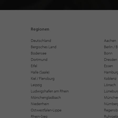
Regionen
Deutschland
Aachen
Bergisches Land
Berlin /
Bodensee
Bonn
Dortmund
Dresden
Eifel
Essen
Halle (Saale)
Hambur
Kiel / Flensburg
Koblenz
Leipzig
Lörrach
Ludwigshafen am Rhein
Lüneburg
Mönchengladbach
Münche
Niederrhein
Nürnber
Ostwestfalen-Lippe
Regensb
Rhein-Sieg
Ruhrgebi