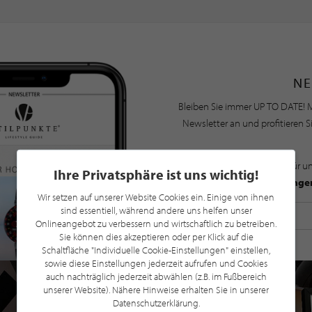
NE
Bleiben Sie immer UP TO DATE! M
Newsletter an und profitieren S
Mit der Anmeldung für u
Ihre Privatsphäre ist uns wichtig!
Datenschutzbestimmunge
Wir setzen auf unserer Website Cookies ein. Einige von ihnen
sind essentiell, während andere uns helfen unser
Onlineangebot zu verbessern und wirtschaftlich zu betreiben.
Sie können dies akzeptieren oder per Klick auf die
Schaltfläche "Individuelle Cookie-Einstellungen" einstellen,
sowie diese Einstellungen jederzeit aufrufen und Cookies
auch nachträglich jederzeit abwählen (z.B. im Fußbereich
unserer Website). Nähere Hinweise erhalten Sie in unserer
Datenschutzerklärung.