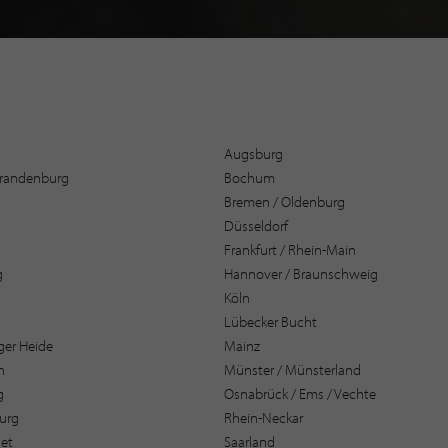
Augsburg
 Brandenburg
Bochum
Bremen / Oldenburg
Düsseldorf
Frankfurt / Rhein-Main
g
Hannover / Braunschweig
Köln
Lübecker Bucht
er Heide
Mainz
n
Münster / Münsterland
g
Osnabrück / Ems / Vechte
urg
Rhein-Neckar
et
Saarland