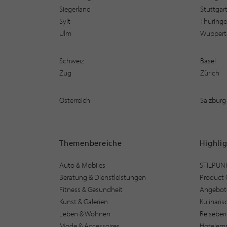
Siegerland
Stuttgar
Sylt
Thüring
Ulm
Wuppert
Schweiz
Basel
Zug
Zürich
Österreich
Salzburg
Themenbereiche
Highli
Auto & Mobiles
STILPUN
Beratung & Dienstleistungen
Product 
Fitness & Gesundheit
Angebot
Kunst & Galerien
Kulinari
Leben & Wohnen
Reiseber
Mode & Accessoires
Hotelem