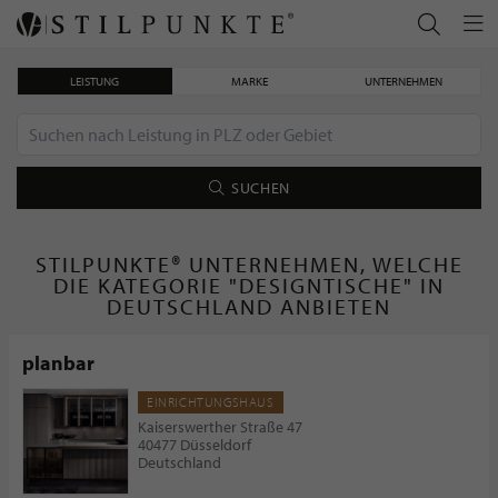
LEISTUNG
MARKE
UNTERNEHMEN
SUCHEN
STILPUNKTE® UNTERNEHMEN, WELCHE
DIE KATEGORIE "DESIGNTISCHE" IN
DEUTSCHLAND ANBIETEN
planbar
EINRICHTUNGSHAUS
Kaiserswerther Straße 47
40477 Düsseldorf
Deutschland