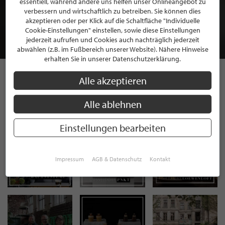
essentiell, während andere uns helfen unser Onlineangebot zu
MITGLIEDSCHAFT BEI STILPUNKTE®
verbessern und wirtschaftlich zu betreiben. Sie können dies
akzeptieren oder per Klick auf die Schaltfläche "Individuelle
Cookie-Einstellungen" einstellen, sowie diese Einstellungen
JETZT GRATIS BEWERBEN
jederzeit aufrufen und Cookies auch nachträglich jederzeit
abwählen (z.B. im Fußbereich unserer Website). Nähere Hinweise
erhalten Sie in unserer Datenschutzerklärung.
Alle akzeptieren
STILPUNKTE AUF
Alle ablehnen
INSTAGRAM
Einstellungen bearbeiten
Impressum
AGB & Datenschutz
Kontakt