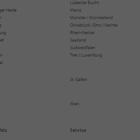
Lübecker Bucht
er Heide
Mainz
n
Münster / Münsterland
g
Osnabrück / Ems / Vechte
urg
Rhein-Neckar
et
Saarland
t
Südwestfalen
en
Trier / Luxemburg
al
St. Gallen
Wien
ghts
Service