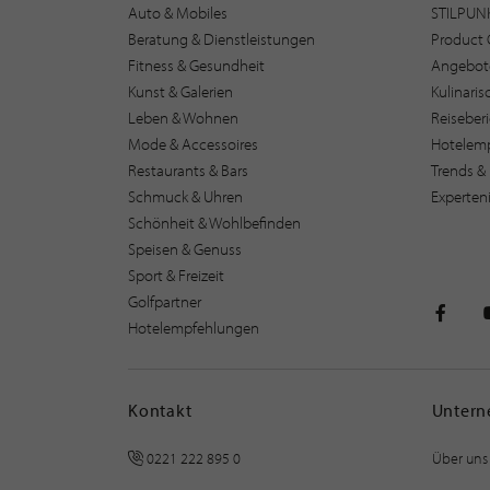
Auto & Mobiles
STILPUN
Beratung & Dienstleistungen
Product 
Fitness & Gesundheit
Angebot
Kunst & Galerien
Kulinari
Leben & Wohnen
Reiseber
Mode & Accessoires
Hotelem
Restaurants & Bars
Trends & 
Schmuck & Uhren
Experten
Schönheit & Wohlbefinden
Speisen & Genuss
Sport & Freizeit
Golfpartner
Hotelempfehlungen
STILPU
Kontakt
Unter
0221 222 895 0
Über uns