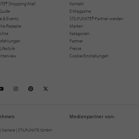
KTE® Shopping-Mall
Kontakt
Guide
E-Magazine
e & Events
STILPUNKTE®-Partner werden
sche Rezepte
Marken
ichte
Kategorien
pfehlungen
Partner
Lifestyle
Presse
interview
Cookie-Einstellungen
NKTE auf Facebook
STILPUNKTE auf Youtube
STILPUNKTE auf Instagram
STILPUNKTE auf Pinterest
STILPUNKTE auf X
nehmen
Medienpartner von:
|
Karriere
| STILPUNKTE GmbH