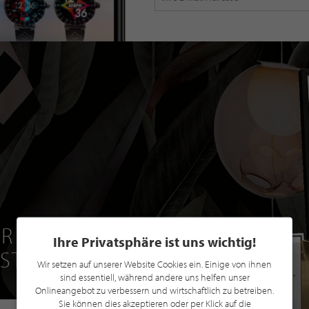
R EINE GRATIS
Ihre Privatsphäre ist uns wichtig!
 STILPUNKTE®
Wir setzen auf unserer Website Cookies ein. Einige von ihnen
sind essentiell, während andere uns helfen unser
Onlineangebot zu verbessern und wirtschaftlich zu betreiben.
Sie können dies akzeptieren oder per Klick auf die