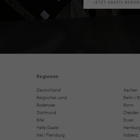
JETZT GRATIS BEWE
Regionen
Deutschland
Aachen
Bergisches Land
Berlin /
Bodensee
Bonn
Dortmund
Dresden
Eifel
Essen
Halle (Saale)
Hambur
Kiel / Flensburg
Koblenz