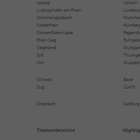
Leipzig
Lörrach
Ludwigshafen am Rhein
Lüneburg
Mönchengladbach
Münche
Niederrhein
Nürnber
Ostwestfalen-Lippe
Regensb
Rhein-Sieg
Ruhrgebi
Siegerland
Stuttgar
Sylt
Thüring
Ulm
Wuppert
Schweiz
Basel
Zug
Zürich
Österreich
Salzburg
Themenbereiche
Highli