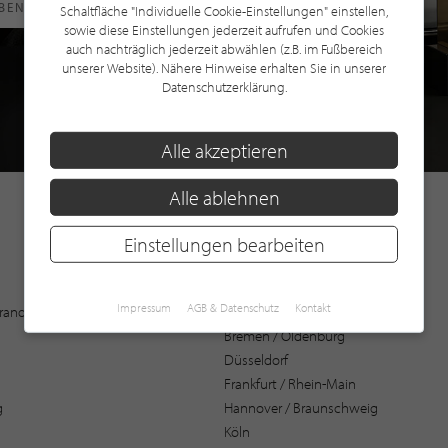
RBEN
Schaltfläche "Individuelle Cookie-Einstellungen" einstellen,
sowie diese Einstellungen jederzeit aufrufen und Cookies
auch nachträglich jederzeit abwählen (z.B. im Fußbereich
unserer Website). Nähere Hinweise erhalten Sie in unserer
Datenschutzerklärung.
Alle akzeptieren
Alle ablehnen
Einstellungen bearbeiten
Augsburg
Impressum
AGB & Datenschutz
Kontakt
 Brandenburg
Bochum
Bremen / Oldenburg
Düsseldorf
Frankfurt / Rhein-Main
g
Hannover / Braunschweig
Köln