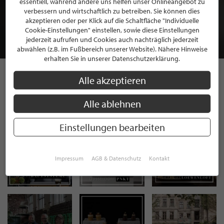
essentiell, während andere uns helfen unser Onlineangebot zu
MITGLIEDSCHAFT BEI STILPUNKTE®
verbessern und wirtschaftlich zu betreiben. Sie können dies
akzeptieren oder per Klick auf die Schaltfläche "Individuelle
Cookie-Einstellungen" einstellen, sowie diese Einstellungen
JETZT GRATIS BEWERBEN
jederzeit aufrufen und Cookies auch nachträglich jederzeit
abwählen (z.B. im Fußbereich unserer Website). Nähere Hinweise
erhalten Sie in unserer Datenschutzerklärung.
Alle akzeptieren
STILPUNKTE AUF
Alle ablehnen
INSTAGRAM
Einstellungen bearbeiten
Impressum
AGB & Datenschutz
Kontakt