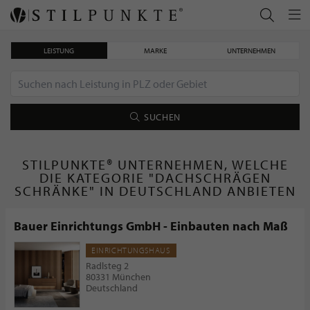
LEISTUNG
MARKE
UNTERNEHMEN
SUCHEN
STILPUNKTE® UNTERNEHMEN, WELCHE
DIE KATEGORIE "DACHSCHRÄGEN
SCHRÄNKE" IN DEUTSCHLAND ANBIETEN
Bauer Einrichtungs GmbH - Einbauten nach Maß
EINRICHTUNGSHAUS
Radlsteg 2
80331 München
Deutschland