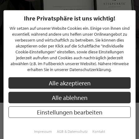
Ihre Privatsphäre ist uns wichtig!
Wir setzen auf unserer Website Cookies ein. Einige von ihnen sind
essentiell, während andere uns helfen unser Onlineangebot zu
verbessern und wirtschaftlich zu betreiben. Sie können dies
akzeptieren oder per Klick auf die Schaltfläche "Individuelle
Cookie-Einstellungen" einstellen, sowie diese Einstellungen
jederzeit aufrufen und Cookies auch nachträglich jederzeit
BEWERBEN SIE SICH FÜR EINE GRATIS
abwählen (z.B. im Fußbereich unserer Website). Nähere Hinweise
erhalten Sie in unserer Datenschutzerklärung.
MITGLIEDSCHAFT BEI STILPUNKTE®
Alle akzeptieren
JETZT GRATIS BEWERBEN
Alle ablehnen
Einstellungen bearbeiten
STILPUNKTE AUF
INSTAGRAM
Impressum
AGB & Datenschutz
Kontakt