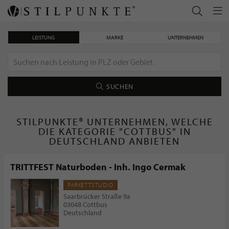
LEISTUNG
MARKE
UNTERNEHMEN
SUCHEN
STILPUNKTE® UNTERNEHMEN, WELCHE
DIE KATEGORIE "COTTBUS" IN
DEUTSCHLAND ANBIETEN
TRITTFEST Naturboden - Inh. Ingo Cermak
PARKETTSTUDIO
Saarbrücker Straße 9a
03048 Cottbus
Deutschland