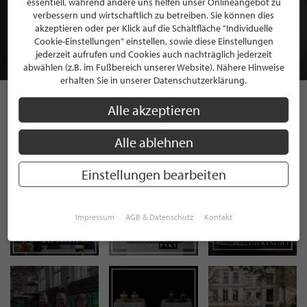
essentiell, während andere uns helfen unser Onlineangebot zu
MITGLIEDSCHAFT BEI STILPUNKTE®
verbessern und wirtschaftlich zu betreiben. Sie können dies
akzeptieren oder per Klick auf die Schaltfläche "Individuelle
Cookie-Einstellungen" einstellen, sowie diese Einstellungen
JETZT GRATIS BEWERBEN
jederzeit aufrufen und Cookies auch nachträglich jederzeit
abwählen (z.B. im Fußbereich unserer Website). Nähere Hinweise
erhalten Sie in unserer Datenschutzerklärung.
Alle akzeptieren
STILPUNKTE AUF
Alle ablehnen
INSTAGRAM
Einstellungen bearbeiten
Impressum
AGB & Datenschutz
Kontakt