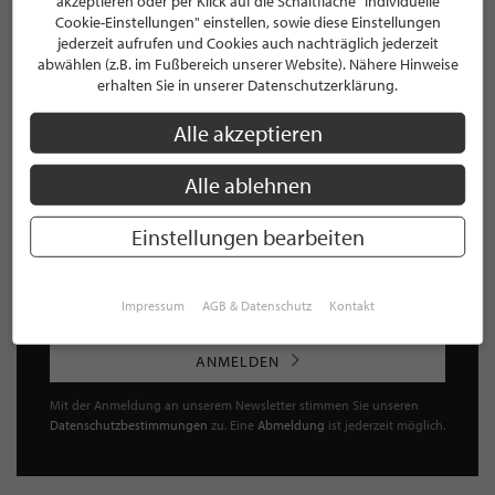
akzeptieren oder per Klick auf die Schaltfläche "Individuelle
Cookie-Einstellungen" einstellen, sowie diese Einstellungen
jederzeit aufrufen und Cookies auch nachträglich jederzeit
abwählen (z.B. im Fußbereich unserer Website). Nähere Hinweise
NEWSLETTER
erhalten Sie in unserer Datenschutzerklärung.
Bleiben Sie immer UP TO DATE! Melden Sie sich jetzt für
Alle akzeptieren
unseren STILPUNKTE®-Newsletter an und profitieren Sie
von exklusiven
Neuigkeiten, Trends
und
Angeboten
Alle ablehnen
Mit der Anmeldung für unseren Newsletter stimmen Sie
unseren
Datenschutzbestimmungen
zu. Eine
Abmeldung
ist jederzeit möglich.
Einstellungen bearbeiten
Impressum
AGB & Datenschutz
Kontakt
ANMELDEN
Mit der Anmeldung an unserem Newsletter stimmen Sie unseren
Datenschutzbestimmungen
zu. Eine
Abmeldung
ist jederzeit möglich.