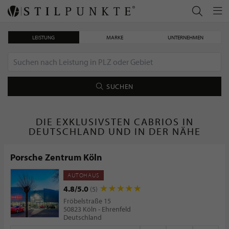
LEISTUNG
MARKE
UNTERNEHMEN
SUCHEN
DIE EXKLUSIVSTEN CABRIOS IN
DEUTSCHLAND UND IN DER NÄHE
Porsche Zentrum Köln
AUTOHAUS
4.8/5.0
(5)
Fröbelstraße 15
50823 Köln - Ehrenfeld
Deutschland