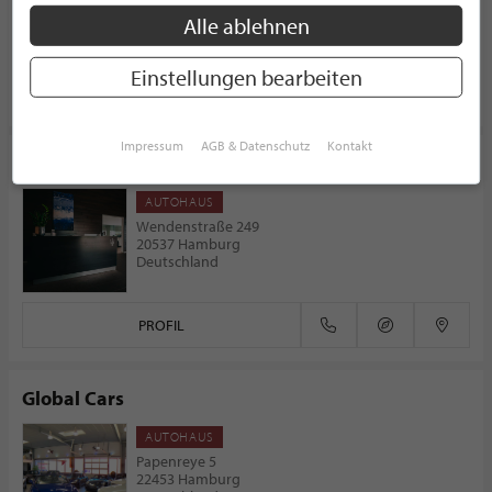
22143 Hamburg
Alle ablehnen
Deutschland
Einstellungen bearbeiten
PROFIL
Impressum
AGB & Datenschutz
Kontakt
Maserati in Hamburg / Autohaus Günther GmbH
AUTOHAUS
Wendenstraße 249
20537 Hamburg
Deutschland
PROFIL
Global Cars
AUTOHAUS
Papenreye 5
22453 Hamburg