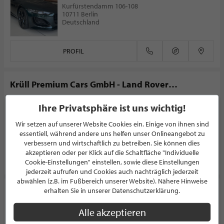
Kurfürstendamm 106-108
10711 Berlin
Deutschland
PROFIL
Krüll Premium Cars GmbH - Land Rover
Vertragspartner
AUTOHAUS
Ihre Privatsphäre ist uns wichtig!
Rondenbarg 2
22525 Hamburg
Wir setzen auf unserer Website Cookies ein. Einige von ihnen sind
Deutschland
essentiell, während andere uns helfen unser Onlineangebot zu
verbessern und wirtschaftlich zu betreiben. Sie können dies
akzeptieren oder per Klick auf die Schaltfläche "Individuelle
PROFIL
Cookie-Einstellungen" einstellen, sowie diese Einstellungen
jederzeit aufrufen und Cookies auch nachträglich jederzeit
abwählen (z.B. im Fußbereich unserer Website). Nähere Hinweise
Penske sports car Hamburg
erhalten Sie in unserer Datenschutzerklärung.
AUTOHAUS
Alle akzeptieren
Merkurring 2