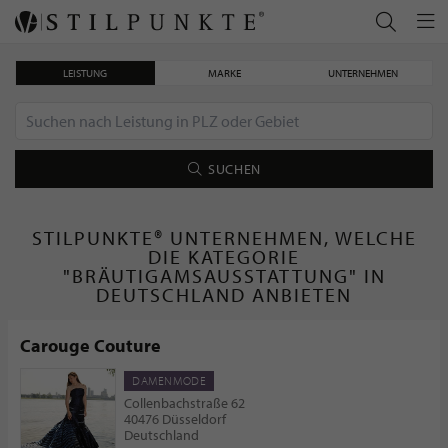
LEISTUNG
MARKE
UNTERNEHMEN
SUCHEN
STILPUNKTE® UNTERNEHMEN, WELCHE
DIE KATEGORIE
"BRÄUTIGAMSAUSSTATTUNG" IN
DEUTSCHLAND ANBIETEN
Carouge Couture
DAMENMODE
Collenbachstraße 62
40476 Düsseldorf
Deutschland