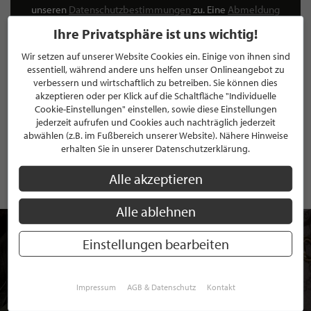
unseren
Datenschutzbestimmungen
zu. Eine
Abmeldung
ist jederzeit möglich.
Ihre Privatsphäre ist uns wichtig!
Wir setzen auf unserer Website Cookies ein. Einige von ihnen sind
essentiell, während andere uns helfen unser Onlineangebot zu
verbessern und wirtschaftlich zu betreiben. Sie können dies
akzeptieren oder per Klick auf die Schaltfläche "Individuelle
ANMELDEN
Cookie-Einstellungen" einstellen, sowie diese Einstellungen
jederzeit aufrufen und Cookies auch nachträglich jederzeit
Mit der Anmeldung an unserem Newsletter stimmen Sie unseren
abwählen (z.B. im Fußbereich unserer Website). Nähere Hinweise
Datenschutzbestimmungen
zu. Eine
Abmeldung
ist jederzeit möglich.
erhalten Sie in unserer Datenschutzerklärung.
Alle akzeptieren
Alle ablehnen
Einstellungen bearbeiten
Impressum
AGB & Datenschutz
Kontakt