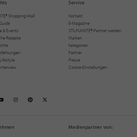
ghts
Service
KTE® Shopping-Mall
Kontakt
Guide
E-Magazine
e & Events
STILPUNKTE®-Partner werden
sche Rezepte
Marken
ichte
Kategorien
pfehlungen
Partner
Lifestyle
Presse
interview
Cookie-Einstellungen
NKTE auf Facebook
STILPUNKTE auf Youtube
STILPUNKTE auf Instagram
STILPUNKTE auf Pinterest
STILPUNKTE auf X
nehmen
Medienpartner von: