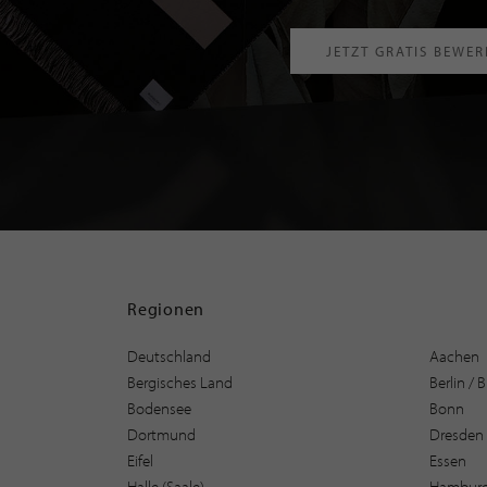
JETZT GRATIS BEWE
Regionen
Deutschland
Aachen
Bergisches Land
Berlin /
Bodensee
Bonn
Dortmund
Dresden
Eifel
Essen
Halle (Saale)
Hambur