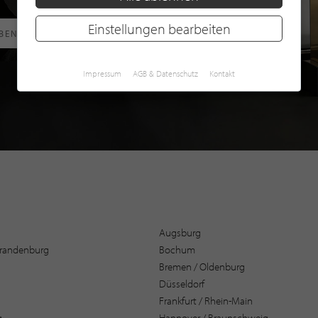
Einstellungen bearbeiten
RBEN
Impressum
AGB & Datenschutz
Kontakt
Augsburg
 Brandenburg
Bochum
Bremen / Oldenburg
Düsseldorf
Frankfurt / Rhein-Main
g
Hannover / Braunschweig