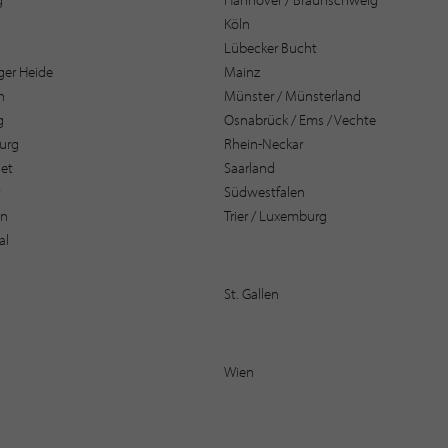
Köln
Lübecker Bucht
er Heide
Mainz
n
Münster / Münsterland
g
Osnabrück / Ems / Vechte
urg
Rhein-Neckar
et
Saarland
t
Südwestfalen
en
Trier / Luxemburg
al
St. Gallen
Wien