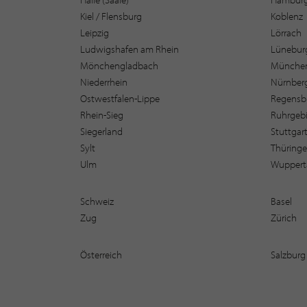
Kiel / Flensburg
Koblenz
Leipzig
Lörrach
Ludwigshafen am Rhein
Lüneburg
Mönchengladbach
Münche
Niederrhein
Nürnber
Ostwestfalen-Lippe
Regensb
Rhein-Sieg
Ruhrgebi
Siegerland
Stuttgar
Sylt
Thüring
Ulm
Wuppert
Schweiz
Basel
Zug
Zürich
Österreich
Salzburg