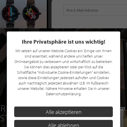
Ihre Privatsphäre ist uns wichtig!
Wir setzen auf unserer Website Cookies ein. Einige von ihnen
sind essentiell, während andere uns helfen unser
Onlineangebot zu verbessern und wirtschaftlich zu betreiben.
Sie können dies akzeptieren oder per Klick auf die
Schaltfläche "Individuelle Cookie-Einstellungen" einstellen,
sowie diese Einstellungen jederzeit aufrufen und Cookies
auch nachträglich jederzeit abwählen (z.B. im Fußbereich
unserer Website). Nähere Hinweise erhalten Sie in unserer
Datenschutzerklärung.
R EINE GRATIS
Alle akzeptieren
 STILPUNKTE®
Alle ablehnen