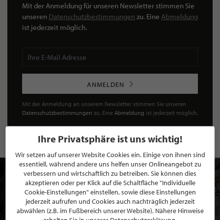
Mit der Anmeldung für unseren Newsletter stimmen Sie
unseren
Datenschutzbestimmungen
zu. Eine
Abmeldung
ist jederzeit möglich.
ANMELDEN
Mit der Anmeldung an unserem Newsletter stimmen Sie unseren
Datenschutzbestimmungen
zu. Eine
Abmeldung
ist jederzeit möglich.
Ihre Privatsphäre ist uns wichtig!
Wir setzen auf unserer Website Cookies ein. Einige von ihnen sind
essentiell, während andere uns helfen unser Onlineangebot zu
verbessern und wirtschaftlich zu betreiben. Sie können dies
akzeptieren oder per Klick auf die Schaltfläche "Individuelle
Cookie-Einstellungen" einstellen, sowie diese Einstellungen
jederzeit aufrufen und Cookies auch nachträglich jederzeit
abwählen (z.B. im Fußbereich unserer Website). Nähere Hinweise
erhalten Sie in unserer Datenschutzerklärung.