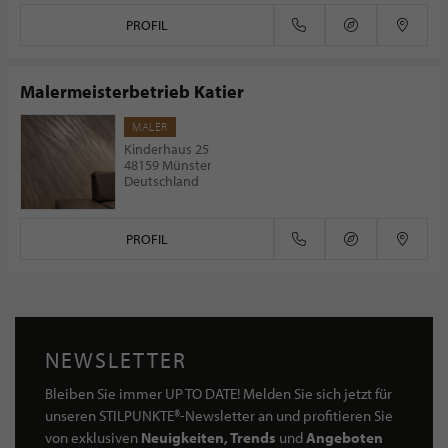
PROFIL
Malermeisterbetrieb Katier
MALER
Kinderhaus 25
48159 Münster
Deutschland
PROFIL
NEWSLETTER
Bleiben Sie immer UP TO DATE! Melden Sie sich jetzt für
unseren STILPUNKTE®-Newsletter an und profitieren Sie
von exklusiven
Neuigkeiten, Trends
und
Angeboten