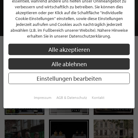
essentiell, während andere uns helfen unser Onlineangebot zu
MITGLIEDSCHAFT BEI STILPUNKTE®
verbessern und wirtschaftlich zu betreiben. Sie können dies
akzeptieren oder per Klick auf die Schaltfläche "Individuelle
Cookie-Einstellungen" einstellen, sowie diese Einstellungen
JETZT GRATIS BEWERBEN
jederzeit aufrufen und Cookies auch nachträglich jederzeit
abwählen (z.B. im Fußbereich unserer Website). Nähere Hinweise
erhalten Sie in unserer Datenschutzerklärung.
Alle akzeptieren
STILPUNKTE AUF
Alle ablehnen
INSTAGRAM
Einstellungen bearbeiten
Impressum
AGB & Datenschutz
Kontakt