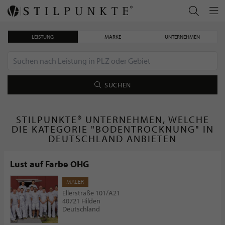
LEISTUNG
MARKE
UNTERNEHMEN
SUCHEN
STILPUNKTE® UNTERNEHMEN, WELCHE
DIE KATEGORIE "BODENTROCKNUNG" IN
DEUTSCHLAND ANBIETEN
Lust auf Farbe OHG
MALER
Ellerstraße 101/A21
40721 Hilden
Deutschland