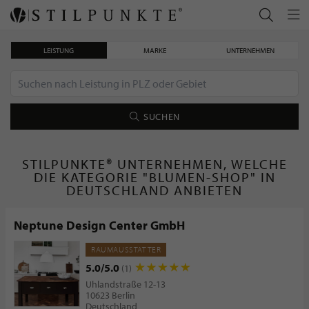
LEISTUNG
MARKE
UNTERNEHMEN
SUCHEN
STILPUNKTE® UNTERNEHMEN, WELCHE
DIE KATEGORIE "BLUMEN-SHOP" IN
DEUTSCHLAND ANBIETEN
Neptune Design Center GmbH
RAUMAUSSTATTER
5.0/5.0
(1)
Uhlandstraße 12-13
10623 Berlin
Deutschland