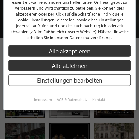
BEWERBEN SIE SICH FÜR EINE GRATIS
essentiell, während andere uns helfen unser Onlineangebot zu
MITGLIEDSCHAFT BEI STILPUNKTE®
verbessern und wirtschaftlich zu betreiben. Sie können dies
akzeptieren oder per Klick auf die Schaltfläche "Individuelle
Cookie-Einstellungen" einstellen, sowie diese Einstellungen
JETZT GRATIS BEWERBEN
jederzeit aufrufen und Cookies auch nachträglich jederzeit
abwählen (z.B. im Fußbereich unserer Website). Nähere Hinweise
erhalten Sie in unserer Datenschutzerklärung.
Alle akzeptieren
STILPUNKTE AUF
Alle ablehnen
INSTAGRAM
Einstellungen bearbeiten
Impressum
AGB & Datenschutz
Kontakt