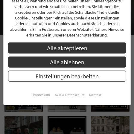
essentiell, während andere uns helfen unser Onlineangebot zu
MITGLIEDSCHAFT BEI STILPUNKTE®
verbessern und wirtschaftlich zu betreiben. Sie können dies
akzeptieren oder per Klick auf die Schaltfläche "Individuelle
Cookie-Einstellungen" einstellen, sowie diese Einstellungen
JETZT GRATIS BEWERBEN
jederzeit aufrufen und Cookies auch nachträglich jederzeit
abwählen (z.B. im Fußbereich unserer Website). Nähere Hinweise
erhalten Sie in unserer Datenschutzerklärung.
Alle akzeptieren
STILPUNKTE AUF
Alle ablehnen
INSTAGRAM
Einstellungen bearbeiten
Impressum
AGB & Datenschutz
Kontakt