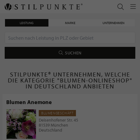
LEISTUNG
MARKE
UNTERNEHMEN
SUCHEN
STILPUNKTE® UNTERNEHMEN, WELCHE
DIE KATEGORIE "BLUMEN-ONLINESHOP"
IN DEUTSCHLAND ANBIETEN
Blumen Anemone
BLUMENGESCHÄFT
Deisenhofener Str. 45
81539 München
Deutschland