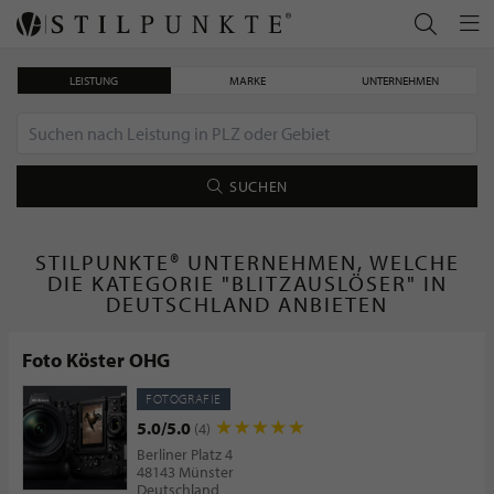
LEISTUNG
MARKE
UNTERNEHMEN
SUCHEN
STILPUNKTE® UNTERNEHMEN, WELCHE
DIE KATEGORIE "BLITZAUSLÖSER" IN
DEUTSCHLAND ANBIETEN
Foto Köster OHG
FOTOGRAFIE
5.0/5.0
(4)
Berliner Platz 4
48143 Münster
Deutschland