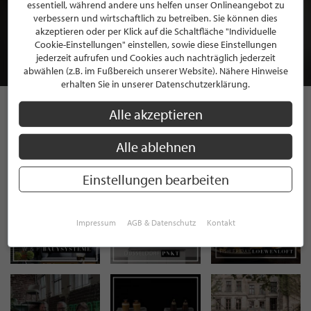
BEWERBEN SIE SICH FÜR EINE GRATIS
essentiell, während andere uns helfen unser Onlineangebot zu
MITGLIEDSCHAFT BEI STILPUNKTE®
verbessern und wirtschaftlich zu betreiben. Sie können dies
akzeptieren oder per Klick auf die Schaltfläche "Individuelle
Cookie-Einstellungen" einstellen, sowie diese Einstellungen
JETZT GRATIS BEWERBEN
jederzeit aufrufen und Cookies auch nachträglich jederzeit
abwählen (z.B. im Fußbereich unserer Website). Nähere Hinweise
erhalten Sie in unserer Datenschutzerklärung.
Alle akzeptieren
STILPUNKTE AUF
Alle ablehnen
INSTAGRAM
Einstellungen bearbeiten
Impressum
AGB & Datenschutz
Kontakt